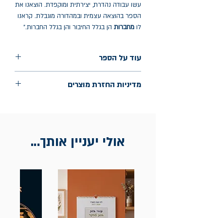
עשו עבודה נהדרת, יצירתית ומוקפדת. הוצאנו את
הספר בהוצאה עצמית ובמהדורה מוגבלת. קראנו
לו
מחברות
הן בגלל החיבור והן בגלל החברות."
עוד על הספר
הוצאה: הוצאה עצמית
מדיניות החזרת מוצרים
שנת הוצאה: מאי 2024
החלפות יתאפשרו בתוך חודש מיום הקנייה
בכתובת מלכי ישראל 9, תל אביב. יש להציג
חשבונית / מייל אסמכתא בלבד.
אולי יעניין אותך...