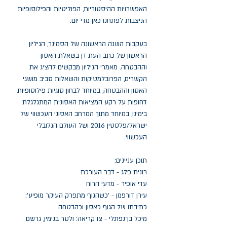
האפשרויות ההיסטוריות, הפוליטיות והפילוסופיות
הניצבות לפתחנו כאן מדי יום.
בעקבות השנה הראשונה של הסמינר, הגיליון
הראשון של כתב העת דן בשאלת האסון
וההבטחה. מאמרי הגיליון מבקשים להציג את
הקשרים, הפרובלמטיקות והשאלות סביב מושגי
האסון וההבטחה, במיוחד לבחון סוגיות פילוסופיות
דחופות על רקע המציאות האסונית המתגלגלת
בימינו, במיוחד מתוך המרחב האסוני העכשווי של
ישראל/פלסטין 2016 ושל העולם הגלובלי
העכשווי.
תוכן עניינים:
רונית פלג - דבר העורכת
עדי אופיר - מדעי הרוח
עירן דורפמן - 'כשהגוף מתפרק העיקר מופיע':
כתיבתו של הגוף כאסון וכהבטחה
מיכל בן־נפתלי - צו קריאה: ולטר בנימין, גרשם