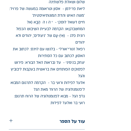
שלום ושאלת פלשתינה
ליאת פרידמן - אסון וטראומה במעשה של פרויד:
'משה האיש והדת המונותיאיסטית'
חיים דעואל לוסקי - י ה ו ה הַבָא (אל
המחשבה),או: הקדמה לבעיית השיבוש הכפול
רונית פלג - (אִי)-עָם של 'ניצולים', יהודים ולא
יהודים
רפאל זגורי־אורלי - בלנשו עם לוינס: לכתוב את
האסון, לכתוב עם כל הסתירות
יצחק בנימיני - על נבראות האל הבורא: פירוש
לפסוקים הפותחים את בראשית בעקבות ליבוביץ
והגל
אלעד לפידות ורועי בר - הקדמה לתרגום המבוא
ל'פנומנולוגיה של הרוח' מאת הגל
גו"פ הגל - מבוא לפנומנולוגיה של הרוח תרגום:
רועי בר ואלעד לפידות
עוד על הספר