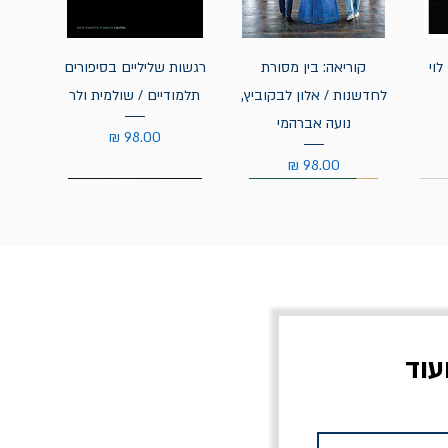
לוי
קוריאה: בין מסורת
רגשות שליליים בסיפורים
לחדשנות / אלון לבקוביץ,
תלמודיים / שולמית ולר
נועה אברהמי
מחיר
מחיר
עוד
צוב?
יוליסס / ג'ימס ג'ויס
מלכוד 23 או כל שם
פרץ
מחורבן אחר / ורסנו