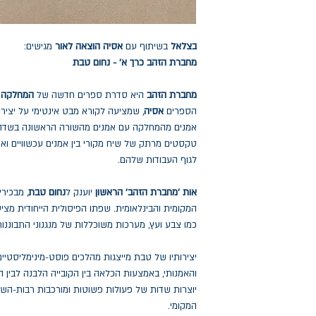
בצלאל
בשיתוף עם
אסיה הוצאה לאור
מגישים:
מחברת הזהב כרך א' - נחום טבת
מחברת הזהב
היא סדרת ספרים חדשה של
המחלקה 
הספרים
אסיה
, שמציעה לקורא מבט אינטימי על יציר
אמנים מהמחלקה עם אמנים מהשורה הראשונה בשדה 
טקסטים מרתק של שיח מקורי בין אמנים עכשוויים וא
לגוף העבודות שלהם.
אות 'מחברת הזהב' הראשון
יוענק ל
נחום טבת
, מבכיר
המקומית והבינלאומית. שפתו הפיסולית הייחודית מצי
כמו צבע ועץ, מערכות משוכללות של מנגנוני התבוננות 
יצירותיו של טבת מייצגות מהלכים פוסט-מינימליסטיי
והאמנותי, באמצעות הכלאה בין הקובייה הלבנה לבין הח
יוצרות שדות של פעולות פשוטות ומורכבות רבות-הש
המקומי.