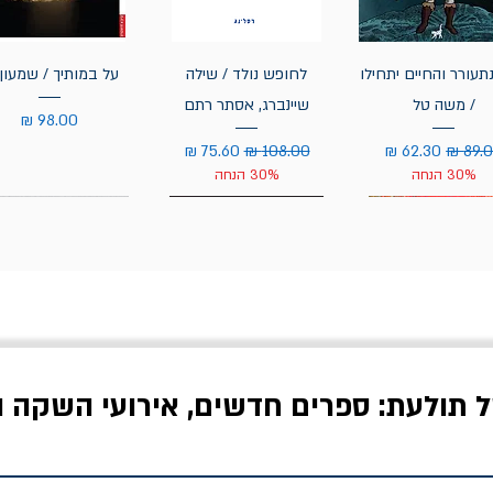
תעורר והחיים יתחילו
לחופש נולד / שילה
על במותיך / שמעון 
/ משה טל
שיינברג, אסתר רתם
מחיר
יר רגיל
מחיר מבצע
מחיר רגיל
מחיר מבצע
30% הנחה
30% הנחה
ל תולעת: ספרים חדשים, אירועי השקה ו
לדי המחר / ברטולט
שישה אויבים של חירות /
איך בעצם מלמדים עי
ברכט
ישעיה ברלין
/ עריכה: מירב שמי 