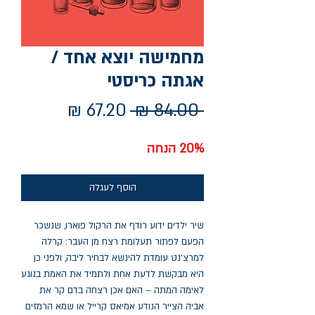
מחמישה יוצא אחד /
אגתה כריסטי
מחיר
מחיר
 ‏84.00 ‏₪ 
רגיל
מבצע
20% הנחה
הוסף לעגלה
שיר ילדים ידוע רודף את הרקול פוארו, שנשכר
הפעם לפתור תעלומת רצח מן העבר: קרלה
למרצ׳נט עומדת להינשא לבחיר ליבה, ולפני כן
היא מבקשת לדעת אחת ולתמיד את האמת בנוגע
לאִימהּ המתה – האם אכן רצחה בדם קר את
אביה הצייר הנודע אמיאס קרייל או שמא הרמזים