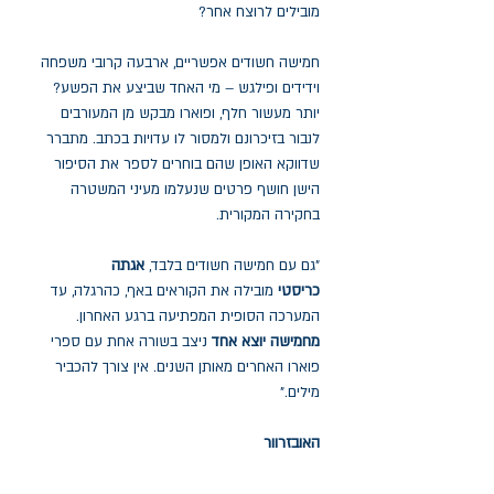
מובילים לרוצח אחר?
חמישה חשודים אפשריים, ארבעה קרובי משפחה
וידידים ופילגש – מי האחד שביצע את הפשע?
יותר מעשור חלף, ופוארו מבקש מן המעורבים
לנבור בזיכרונם ולמסור לו עדויות בכתב. מתברר
שדווקא האופן שהם בוחרים לספר את הסיפור
הישן חושף פרטים שנעלמו מעיני המשטרה
בחקירה המקורית.
"גם עם חמישה חשודים בלבד,
אגתה
כריסטי
מובילה את הקוראים באף, כהרגלה, עד
המערכה הסופית המפתיעה ברגע האחרון.
מחמישה יוצא אחד
ניצב בשורה אחת עם ספרי
פוארו האחרים מאותן השנים. אין צורך להכביר
מילים."
האובזרוור