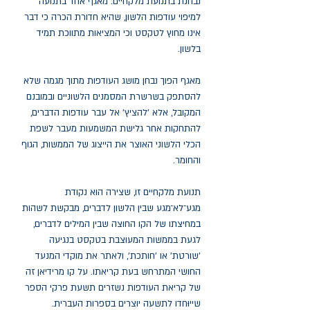
נבחנת בתנועת מלקחיים: מאגף אחד בתנועה
למיפוי עודפות הלשון, שהיא חדורת הכרה כי דבר
אינו מחוץ לטקסט וכי המציאות מתווכת תמיד
בלשון.
מאגף הפוך נבחן מושג העודפות מתוך מגמה שלא
להסתפק בשרשרת המסמנים הלשוניים ובמובנם
המקובל, אלא 'להציץ' אל עבר עודפות הדברים,
להתחקות אחר גלישת המשמעות מעבר לשפת
הכלי הלשוני האוצר את הייצוג של הממשות, הגוף
והחומר.
תנועת מלקחיים זו, שצירה הוא נקודת
מגע־לא־מגע שבין הלשון לדברים, מבקשת לשהות
במחיצתו של הקו החוצה שבין המילים לדברים,
לגעת בממשות המעוצבת בטקסט בנגיעה
'שורטת' או 'חותכת', ולאתר את מוקדי המנעד
החושי המתרחש בעת קריאתו. על קו מרידיאן זה
של קריאת העודפות נשזרים תשעת פרקי הספר
שייוּחדו לתשעה יוצרים בספרות העברית.