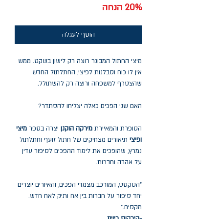
20% הנחה
הוסף לעגלה
מיצי החתול המבוגר רוצה רק לישון בשקט. ממש
אין לו כוח וסבלנות לפיצי, החתלתול החדש
שהצטרף למשפחה ורוצה רק להשתולל.
האם שני הפכים כאלה יצליחו להסתדר?
הסופרת והמאיירת
מירקה הוקנן
יצרה בספר
מיצי
ופיצי
תיאורים מצחיקים של חתול זועף וחתלתול
נמרץ, שהופכים את לימוד ההפכים לסיפור עדין
על אהבה וחברות.
"הטקסט, המורכב מצמדי הפכים, והאיורים יוצרים
יחד סיפור על חברות בין אח ותיק לאח חדש.
מקסים."
-קירקוס ריויוז