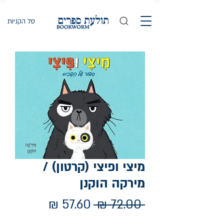
סל הקניות
מיצי ופיצי (קרטון) /
מירקה הוקנן
מחיר
מחיר
 ‏72.00 ‏₪ 
רגיל
מבצע