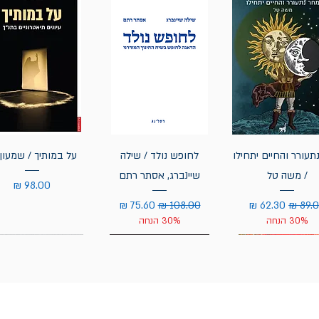
תעורר והחיים יתחילו
לחופש נולד / שילה
על במותיך / שמעון 
/ משה טל
שיינברג, אסתר רתם
מחיר
יר רגיל
מחיר מבצע
מחיר רגיל
מחיר מבצע
30% הנחה
30% הנחה