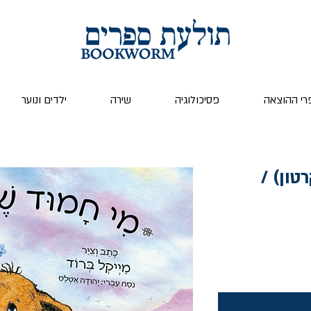
רי ההוצאה
פסיכולוגיה
שירה
ילדים ונוער
טון) /
ר
ע