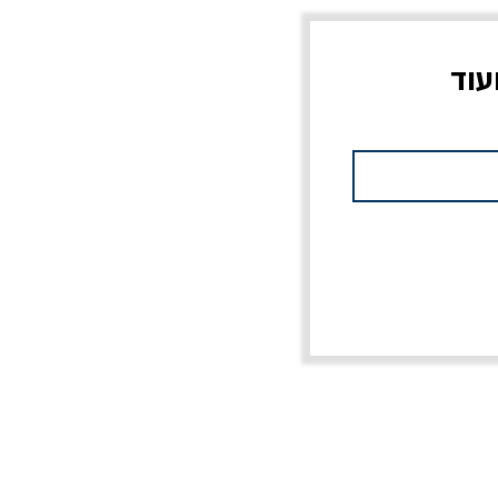
עוד
צוב?
יוליסס / ג'ימס ג'ויס
מלכוד 23 או כל שם
פרץ
מחורבן אחר / ורסנו
מחיר
מחיר רגיל
מחיר מבצע
20% הנחה