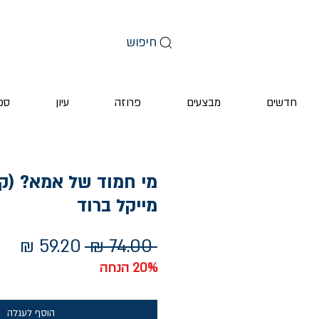
חיפוש
חדשים
מבצעים
פרוזה
עיון
ספ
מי חמוד של אמא? (קר
מייקל ברוד
מחיר
מחי
 ‏74.00 ‏₪ 
רגיל
מבצ
20% הנחה
הוסף לעגלה