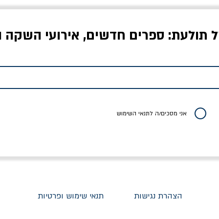
ל תולעת: ספרים חדשים, אירועי השקה ו
לדי המחר / ברטולט
שישה אויבים של חירות /
איך בעצם מלמדים עי
ברכט
ישעיה ברלין
/ עריכה: מירב שמי 
יר רגיל
מחיר מבצע
מחיר
מחיר
20% הנחה
אני מסכים/ה לתנאי השימוש
הצהרת נגישות
תנאי שימוש ופרטיות