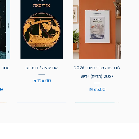
לוח שנה שירי חיות 2026-
אודיסאה / הומרוס
מחר נ
2027 (תלייה) יידיש
מחיר
מחיר
מח