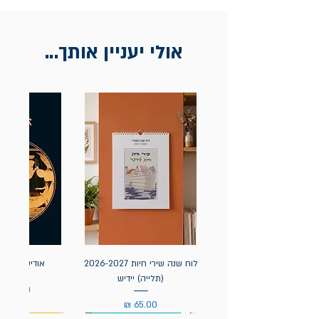
בכתובת מלכי ישראל 9, תל אביב. יש
להציג חשבונית / מייל אסמכתא בלבד.
אולי יעניין אותך...
לוח שנה שירי חיות 2026-2027
אודיסאה / ה
(תלייה) יידיש
מחיר
מחיר