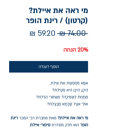
מי ראה את איילת?
(קרטון) / רינת הופר
מחיר
מחיר
 ‏74.00 ‏₪ 
רגיל
מבצע
20% הנחה
הוסף לעגלה
אִמָּא מְחַפֶּשֶׂת אֶת אַיֶּלֶת.
הֵיכָן, הֵיכָן הִיא מְטַיֶּלֶת?
מִתַּחַת לַשְּׂמִיכָה? מֵאֲחוֹרֵי הַדֶּלֶת?
אוּלַי אֵצֶל סָבְתָא חֲבַצֶּלֶת?
מי ראה את איילת?
מאת מחברת רבי המכר
רינת
הופר
הוא חלק מסדרת
סיפורי איילת
.