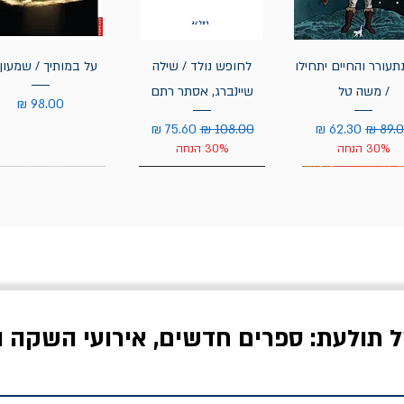
תעורר והחיים יתחילו
לחופש נולד / שילה
על במותיך / שמעון 
/ משה טל
שיינברג, אסתר רתם
מחיר
יר רגיל
מחיר מבצע
מחיר רגיל
מחיר מבצע
30% הנחה
30% הנחה
ל תולעת: ספרים חדשים, אירועי השקה ו
לדי המחר / ברטולט
שישה אויבים של חירות /
איך בעצם מלמדים עי