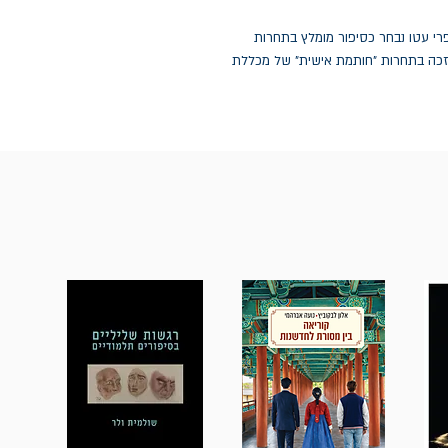
 1986. סיפור קצר פרי עטו נבחר כסיפור מומלץ בתחרות
'הארץ' ב-2021, וסיפור נוסף זכה בתחרות "חותמת אישית" של מכללת