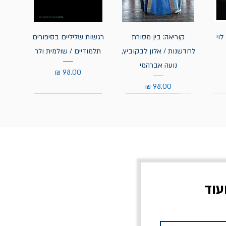
לוי
קוריאה: בין מסורת
רגשות שליליים בסיפורים
לחדשנות / אלון לבקוביץ,
תלמודיים / שולמית ולר
נועה אברהמי
מחיר
מחיר
עוד
צוב?
יוליסס / ג'ימס ג'ויס
מלכוד 23 או כל שם