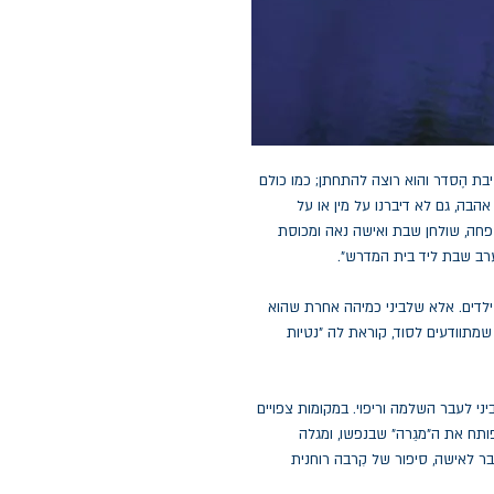
שיבת הֶסדר והוא רוצה להתחתן; כמו כולם
 אהבה, גם לא דיברנו על מין או על
משפחה, שולחן שבת ואישה נאה ומכוסת
רב שבת ליד בית המדרש".
 ילדים. אלא שלביני כמיהה אחרת שהוא
שמתוודעים לסוד, קוראת לה "נטיות
יני לעבר השלמה וריפוי. במקומות צפויים
פותח את ה"מגֵרה" שבנפשו, ומגלה
גבר לאישה, סיפור של קִרבה רוחנית