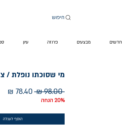
חיפוש
חדשים
מבצעים
פרוזה
עיון
ספ
מי שסוכתו נופלת / צב
מחיר
מחי
 ‏98.00 ‏₪ 
רגיל
מב
20% הנחה
הוסף לעגלה