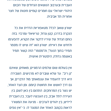
העברית ובערבוב הנושאים הגדולים של הקיום
היהודי-ישראלי עם חומרים קומיים וזוטות של חצר
אחורית תל אביבית.
ישורון שואב לכלל מטאפוריוּת הדדית את כל
הנקרה בדרכו, קטן וגדול, טריוויאלי ומרכזי. בזה
כוחם הגדול של שיריו לדקור את הקורא, להפעימו
ולחדש את ראייתו. ישורון הוא "זה שיש לו מסמר
תמידי בתוך הנעל", וה"מסמר" הזה קשור תמיד
באשמה גדולה, היסטורית ואישית.
אין בעולמו שום שלמים הרמוניים, מאוּחים, שאינם
"גן ריב". עד שלא שוברים לא מרגישים. השבירה
היא דרך להעמיד את עצמאותך מול הדברים, אך
גם דרך לאשש את תחושת קיומם. ומן הצד האחר,
יש גשר בין המרוחקים. התהום בין כאן לשם, בין
העיירה לתל אביב, בין העכשיו לעבר, בין העברית
ליידיש, בין יהודים לערבים - מניעה את המשורר
לראות בקוטב האחד את המנוגד לו. כי "אין נופים