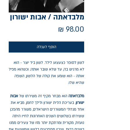
מלבדאתה / אבות ישורון
מחיר
הוסף לעגלה
לשון לסופר כצעצוע לילד. לשון ביד יוצר - הוא
לא מרגיש בה, עד שלא שובר אותה; וכשהוא מפיל
אותה - הוא שומע את קולה של הלשון, השפה
שהיא שלו.
מלבדאתה
הוא מבחר מקיף זה משירתו של
אבות
ישורון
, בעריכת הלית ישורון ולילך לחמן, מביא את
אחד מגדולי המשוררים הישראלים, משורר מהפכן
ששירתו בשלושים השנים האחרונות לחייו היתה
נועזת, מקורית ומרתקת יותר מזו של צעירים ממנו
בשנים רבות. שיריו מתפרעים בלשון שמשגעת את