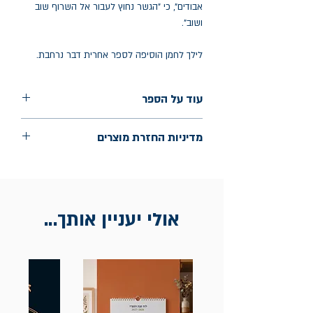
אבודים", כי "הגשר נחוץ לעבור אל השרוף שוב
ושוב".
לילך לחמן הוסיפה לספר אחרית דבר נרחבת.
עוד על הספר
הוצאה: הקיבוץ המאוחד
מדיניות החזרת מוצרים
שנת הוצאה: 2009
עמודים: 403
החלפות יתאפשרו בתוך חודש מיום הקנייה
בכתובת מלכי ישראל 9, תל אביב. יש
להציג חשבונית / מייל אסמכתא בלבד.
אולי יעניין אותך...