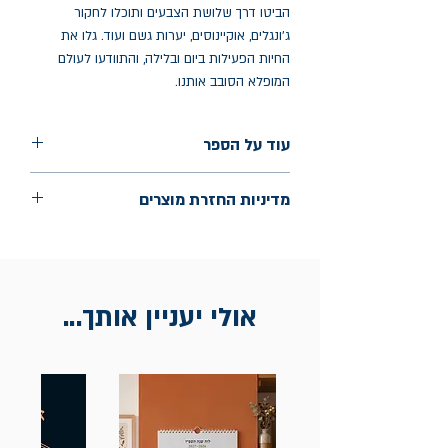
הביטו דרך שלושת הצבעים ותוכלו לחקור
ג'ונגלים, אוקיינוסים, יערות גשם ועוד. גלו את
החיות הפעילות ביום ובלילה, והתוודעו לעולם
המופלא הסובב אותנו.
עוד על הספר
הוצאה: שוקן
מדיניות החזרת מוצרים
שנת הוצאה: 2024
עמודים: 64
החלפות יתאפשרו בתוך חודש מיום הקנייה
בכתובת מלכי ישראל 9, תל אביב. יש
להציג חשבונית / מייל אסמכתא בלבד.
אולי יעניין אותך...