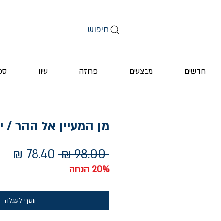
חיפוש
חדשים
מבצעים
פרוזה
עיון
ספ
מן המעיין אל ההר / 
מחיר
מחי
 ‏98.00 ‏₪ 
רגיל
מב
20% הנחה
הוסף לעגלה