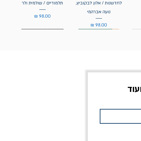
לחדשנות / אלון לבקוביץ,
תלמודיים / שולמית ולר
נועה אברהמי
מחיר
מחיר
עוד
צוב?
יוליסס / ג'ימס ג'ויס
מלכוד 23 או כל שם
פרץ
מחורבן אחר / ורסנו
מחיר
מחיר רגיל
מחיר מבצע
20% הנחה