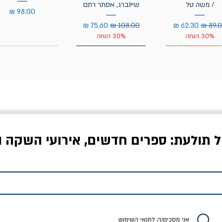
/ משה טל
שיינברג, אסתר רתם
מחיר
יר רגיל
מחיר מבצע
מחיר רגיל
מחיר מבצע
30% הנחה
30% הנחה
ל תולעת: ספרים חדשים, אירועי השקה ו
לדי המחר / ברטולט
שישה אויבים של חירות /
איך בעצם מלמדים עי
ברכט
ישעיה ברלין
/ עריכה: מירב שמי 
יר רגיל
מחיר מבצע
מחיר
מחיר
20% הנחה
אני מסכים/ה לתנאי השימוש