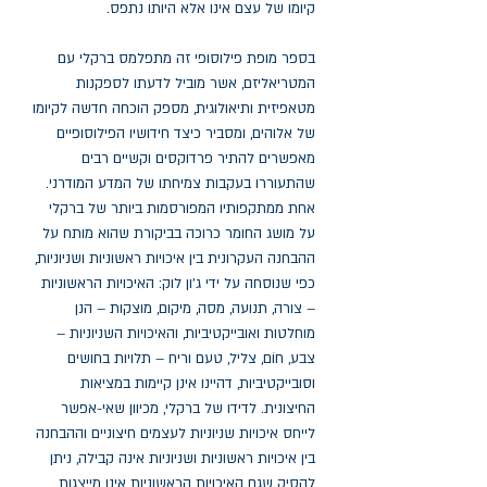
קיומו של עצם אינו אלא היותו נתפס.
בספר מופת פילוסופי זה מתפלמס ברקלי עם
המטריאליזם, אשר מוביל לדעתו לספקנות
מטאפיזית ותיאולוגית, מספק הוכחה חדשה לקיומו
של אלוהים, ומסביר כיצד חידושיו הפילוסופיים
מאפשרים להתיר פרדוקסים וקשיים רבים
שהתעוררו בעקבות צמיחתו של המדע המודרני.
אחת ממתקפותיו המפורסמות ביותר של ברקלי
על מושג החומר כרוכה בביקורת שהוא מותח על
ההבחנה העקרונית בין איכויות ראשוניות ושניוניות,
כפי שנוסחה על ידי ג'ון לוק: האיכויות הראשוניות
– צורה, תנועה, מסה, מיקום, מוצקות – הנן
מוחלטות ואובייקטיביות, והאיכויות השניוניות –
צבע, חוֹם, צליל, טעם וריח – תלויות בחושים
וסובייקטיביות, דהיינו אינן קיימות במציאות
החיצונית. לדידו של ברקלי, מכיוון שאי-אפשר
לייחס איכויות שניוניות לעצמים חיצוניים וההבחנה
בין איכויות ראשוניות ושניוניות אינה קבילה, ניתן
להסיק שגם האיכויות הראשוניות אינן מייצגות