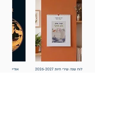
לוח שנה שירי חיות 2026-2027
אודיסאה / ה
(תלייה) יידיש
מחיר
מחיר