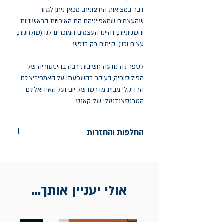
דבר במציאות החיצונית. מכאן ניתן לגזור
שהעצמים שמאפייניהם הם האיכויות הראשוניות
והשניוניות, דהיינו העצמים המוכרים לנו (שולחנות,
עצים וכו'), קיימים רק בנפש.
לספר זה נודעה חשיבות רבה בהיסטוריה של
הפילוסופיה, בעיקר בהשפעתו על האמפיריציזם
הרדיקלי מבית מדרשו של יום ועל האידיאליזם
הטרנסצנדנטלי של קאנט.
החלפות והחזרות
החלפות בתוך חודש ימים מיום הקניה בחנות
הדגל- כיכר רבין 9 ת"א
אין החזרות
אולי יעניין אותך...