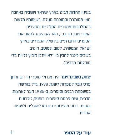
בעיניו החדות הביט בארץ ישראל ויושביה באהבה
חצי-מסותרת ובתוכחה מגולה. רשימותיו מלאות
בהתלהבות מהנופים התנ"כיים ומהערים
המודרניות. בד בבד, הוא לא היסס לתאר את
הפערים החברתיים בין שלל המגזרים בארץ
ישראל הממשית. לטוב ולמוטב, היטיב
בשביס-זינגר להבין כי: "לא ייתכן קיבוץ גלויות בלי
סובלנות מרבית".
יצחק בשביס־זינגר
היה מגדולי סופרי היידיש וחתן
פרס נובל לספרות לשנת 1978. גדל בוורשה
במשפחת רבנים וסופרים. ב-1935 היגר לארצות
הברית, ושם פרסם סיפורים, רומנים, זיכרונות
ומסות. רבות מיצירותיו תורגמו לאנגלית ולשפות
אחרות.
עוד על הספר