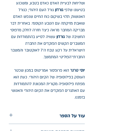
ושליחות לבעיית האדם כאדם בטבע, ומשכנע
בטיעונו שלפי
גורדון
גורל העם היהודי, כגורל
האנושות, תלוי בשיקום כוח החיים שנפש האדם
שואבת מזיקתה עם הטבע הקוסמי. באחרית דבר
מבריקה המחבר מראה כיצד חזרה לחלק מדפוסי
החשיבה של
גורדון
עשויה לסייע בהתמודדות עם
המשברים הקשים הפוקדים את החברה
הישראלית על רקע טבח ה־7 לאוקטובר והמשבר
החברתי־הפוליטי המתמשך.
יוסי טרנר
הוא פרופסור אמריטוס במכון שכטר
העוסק בפילוסופיה של הקיום היהודי. כעת הוא
מפתח פילוסופיה מקורית המכוונת להתמודדות
עם האתגרים הפוקדים את הקיום היהודי והאנושי
בזמננו.
עוד על הספר
הוצאה: כרמל