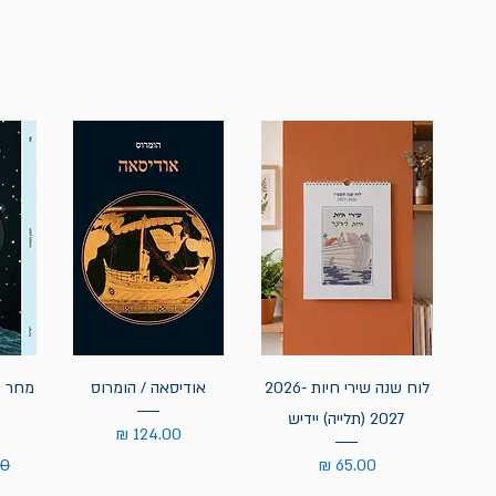
לוח שנה שירי חיות 2026-
אודיסאה / הומרוס
מחר נ
2027 (תלייה) יידיש
מחיר
מחיר
מח