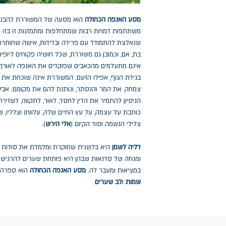
מסע האנפה הכחולה
הוא מסעה של המשוררת להבנה
משתתפות דמויות רבות שמתחלפות ומתמזגות זו בזו 
שנאלצת להתמודד עם פרידה ובדידות, אישה שחותרת
בת, אם, וכמובן גם משוררת, שכל חושיה פקוחים ליופיו
אינם מתעלמים מהכאבים שפוקדים את האנפה לאורך 
בגידת הגוף, אפילו הזעם. המשוררת אינה שוכחת את 
צמחה, את המר והנסתר, ונותנת להם את מקומם. אבל 
הניסיון להתמיר את הדין לחסד, לאור, לתקווה, לשזיר
כותבת על עצמה, על עץ החיים שלה, עלוותו וצלליו, 
צלילי הנשמה וסוד הקיום (
אלי הירש
).
דליה לשמן
היא בלשנית שחוקרת ומלמדת את סודות 
ומנחה של סדנאות שבהן היא פותחת שערים להרגיש את
במציאות ומעבר לה.
מסע האנפה הכחולה
הוא ספרה ה
שמות
ו
לב שערים
.