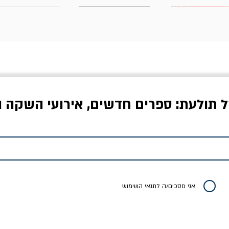
ל תולעת: ספרים חדשים, אירועי השקה ו
לדי המחר / ברטולט
שישה אויבים של חירות /
איך בעצם מלמדים עי
ברכט
ישעיה ברלין
/ עריכה: מירב שמי 
יר רגיל
מחיר מבצע
מחיר
מחיר
20% הנחה
אני מסכים/ה לתנאי השימוש