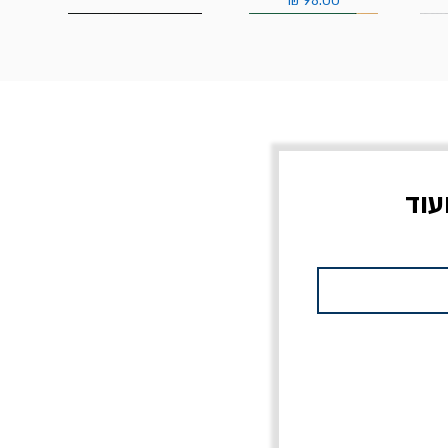
עוד
צוב?
יוליסס / ג'ימס ג'ויס
מלכוד 23 או כל שם
פרץ
מחורבן אחר / ורסנו
מחיר
מחיר רגיל
מחיר מבצע
20% הנחה