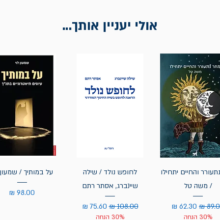
אולי יעניין אותך...
תעורר והחיים יתחילו
לחופש נולד / שילה
על במותיך / שמעון 
/ משה טל
שיינברג, אסתר רתם
מחיר
יר רגיל
מחיר מבצע
מחיר רגיל
מחיר מבצע
30% הנחה
30% הנחה