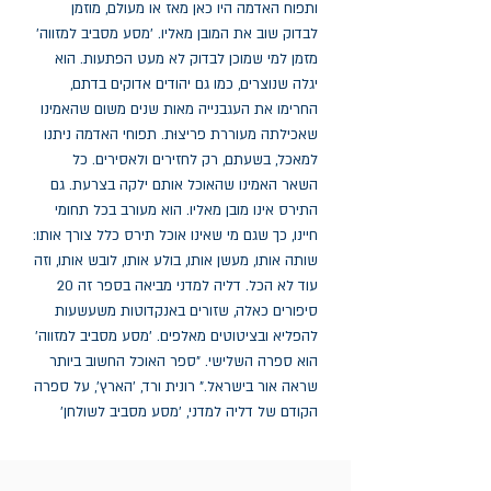
ותפוח האדמה היו כאן מאז או מעולם, מוזמן 
לבדוק שוב את המובן מאליו. 'מסע מסביב למזווה' 
מזמן למי שמוכן לבדוק לא מעט הפתעות. הוא 
יגלה שנוצרים, כמו גם יהודים אדוקים בדתם, 
החרימו את העגבנייה מאות שנים משום שהאמינו 
שאכילתה מעוררת פריצוּת. תפוחי האדמה ניתנו 
למאכל, בשעתם, רק לחזירים ולאסירים. כל 
השאר האמינו שהאוכל אותם ילקה בצרעת. גם 
התירס אינו מובן מאליו. הוא מעורב בכל תחומי 
חיינו, כך שגם מי שאינו אוכל תירס כלל צורך אותו: 
שותה אותו, מעשן אותו, בולע אותו, לובש אותו, וזה 
עוד לא הכל. דליה למדני מביאה בספר זה 20 
סיפורים כאלה, שזורים באנקדוטות משעשעות 
להפליא ובציטוטים מאלפים. 'מסע מסביב למזווה' 
הוא ספרה השלישי. "ספר האוכל החשוב ביותר 
שראה אור בישראל." רונית ורד, 'הארץ', על ספרה 
הקודם של דליה למדני, 'מסע מסביב לשולחן'