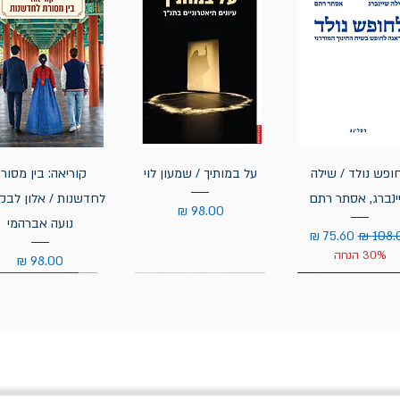
ופש נולד / שילה
על במותיך / שמעון לוי
קוריאה: בין מסור
ינברג, אסתר רתם
לחדשנות / אלון לבקו
מחיר
נועה אברהמי
ר רגיל
מחיר מבצע
30% הנחה
מחיר