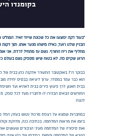
"בעוד דקה יפוצצו את כל שכונת שייח' זאיד. המח"ט 
הבניין שלנו רועד, כאילו מישהו מנער אותו. תוך דקות
מחליף את ריח החורף. גשם עז מתחיל לרדת. אני אומ
הרוע שקיים פה. לא בטוח שיש מספיק גשם בעולם כד
בבוקר ה־7 באוקטובר התעורר אלקנה כהן בבית 
הוא כבר עמד במסדר, ערוך ליציאה בבסיס יחידה מוב
בבית חאנון, דרך פיצוץ פירים בבית לאהיא ועד חשיפת
החודשים הבאים הבהירו לו ולחבריו מעל לכל ספק: מ
לנצח.
במחברות שמצא על רצפת מרכול נטוש בעזה, החל כהן לכ
ביומו את מראות המלחמה. בכתיבה כנה, מדויקת וקולח
ואת סיפורה של המלחמה מעיני הגיבורים שעושים אותה:
הנורא של המלחמה והמוות. כתיבתו של כהן אינה פו