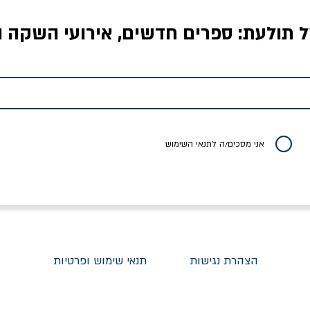
ל תולעת: ספרים חדשים, אירועי השקה ו
אויבים של חירות /
איך בעצם מלמדים עיצוב?
יוליסס / ג'ימס ג'וי
ישעיה ברלין
/ עריכה: מירב שמי פרץ
מחיר
מחיר
מחיר
אני מסכים/ה לתנאי השימוש
הצהרת נגישות
תנאי שימוש ופרטיות