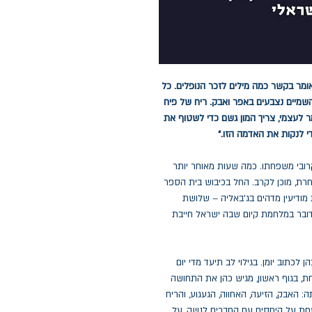
אומר בקשר כמה מילים לזכר הנופלים. כל
 השמיים נצבעים באפר ואבק. ריח של פיח
ר לעצמי, צריך המון גשם כדי לשטוף את
י לנקות את האדמה הזו."
של קרובי משפחתו. כמה שעות מאוחר יותר
חרת, מוכן לקרב. החל בכיבוש בית הספר
 מודיעין מדהים בג'באליה – שלושת
דובר במלחמת קיום שבה ישראל חייבת
תוב יומן. בגילוי לב תיעד מדי יום
ת, בגוף ראשון, מגיש כהן את התחושה
 האבק, הזיעה, האחווה, הגעגוע, והריח
סחת על היחסים עם החברים לנשק, על