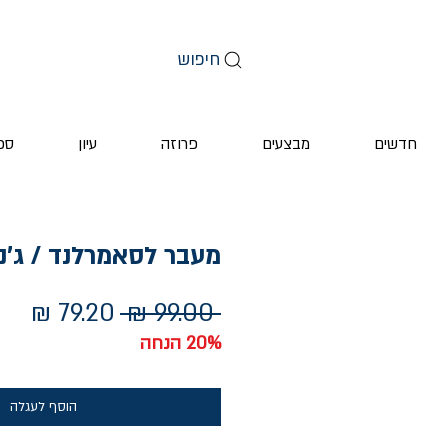
חיפוש
חדשים
מבצעים
פרוזה
עיון
ספ
מעבר לסאמרלנד / ג'ני
מחיר
מחי
 ‏99.00 ‏₪ 
רגיל
מבצ
20% הנחה
הוסף לעגלה