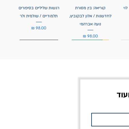
לוי
קוריאה: בין מסורת
רגשות שליליים בסיפורים
לחדשנות / אלון לבקוביץ,
תלמודיים / שולמית ולר
נועה אברהמי
מחיר
מחיר
עוד
צוב?
יוליסס / ג'ימס ג'ויס
מלכוד 23 או כל שם
פרץ
מחורבן אחר / ורסנו
מחיר