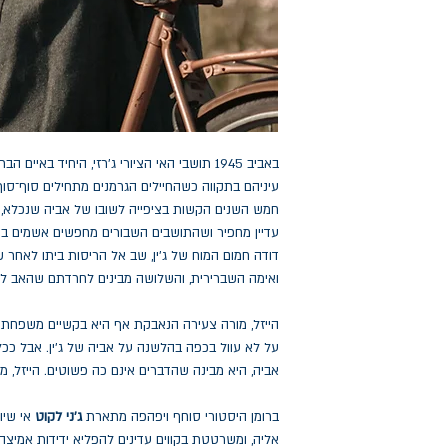
באביב 1945 תושבי האי הציורי ג'רזי, היחיד באי
חמש השנים הקשות בציפייה לשובו של אביה שנכלא, א
עדיין מחפיר ושהתושבים השבורים מחפשים אשמים בכל
דודה חמום המוח של ג'ין, שב אל הריסות ביתו לאחר שב
ואימה השברירית, והשלושה מבינים לחרדתם שהאב לא
הייזל, מורה צעירה הנאבקת אף היא בקשיים משפחתי
על לא עוול בכפה בהלשנה על אביה של ג'ין. אבל ככל
אביה, היא מבינה שהדברים אינם כה פשוטים. הייזל, מצי
ברומן היסטורי סוחף ויפהפה מתארת
ג'ני לקוט
אי שיופ
אליה, ומשרטטת בקווים עדינים להפליא ידידות אמיצה 