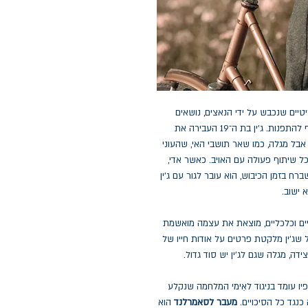
ים הבריטיים שנכבש על ידי הנאצים, נושאים
עיניהם בתקווה כשהחיילים הגרמנים מתחילים סוף־סוף להתפנות. ג'ין בת ה־19 העבירה את
בל מגלה, כמו שאר תושבי האי, שהעוני
 שיתוף פעולה עם האויב. כאשר אדי,
רח בזמן הכיבוש, הוא עובר לגור עם ג'ין
 ישוב.
ים וכלכליים, מוצאת את עצמה מואשמת
 שג'ין מלקטת פרטים על אודות חייו של
דה, מגלה שגם לג'ין יש סוד גדול.
יו עומד בניגוד לאֵימי המלחמה שנקלע
כנגד כל הסיכויים.
מעבר לסאמרלנד
הוא