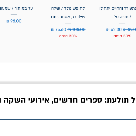
תעורר והחיים יתחילו
לחופש נולד / שילה
על במותיך / שמעון 
/ משה טל
שיינברג, אסתר רתם
מחיר
יר רגיל
מחיר מבצע
מחיר רגיל
מחיר מבצע
30% הנחה
30% הנחה
ל תולעת: ספרים חדשים, אירועי השקה ו
לדי המחר / ברטולט
שישה אויבים של חירות /
איך בעצם מלמדים עי
ברכט
ישעיה ברלין
/ עריכה: מירב שמי 