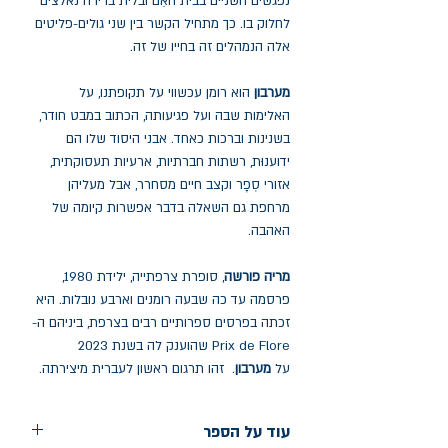
נפגשים השניים בבית האֵם ובלית ברירה נאלצים
לחלוק בו. כך מתחיל הקשר בין שני גולים-פליטים
אלה הנמהלים זה בחייו של זה.
מערבון
הוא רומן עכשווי על תקופתנו, על
האלימות שבה ועל פגיעותה, הכתוב במבט חודר,
בשנינות וברכות כאחד. אבני היסוד שלו הם
ידוענוּת, רשתות חברתיות, ארעיות תעסוקתית,
אזורי סְפָר וקצב חיים מסחרר, אבל מעליהן
מרחפת גם השאלה בדבר אפשרות קיומה של
האהבה.
מריה פורשה
, סופרת צרפתייה, ילידת 1980,
פרסמה עד כה שבעה רומנים וארבע נובלות. היא
זכתה בפרסים ספרותיים רבים בצרפת, ביניהם ה-
Prix de Flore שהוענק לה בשנת 2023
על
מערבון
. זהו תרגום ראשון לעברית מיצירתה.
עוד על הספר