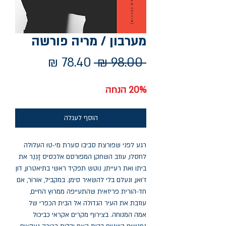
מערבון / מריה פורשה
מחיר
מחיר
 ‏98.00 ‏₪ 
רגיל
מבצע
20% הנחה
הוסף לעגלה
רגע לפני שפורצת סביבו סערת מי-טוּ העלולה
לחסלו, עוזב השחקן המפורסם אלכסיס זָגְנֶר את
ביתו ואת רעייתו, נוטש תפקיד ראשי בתיאטרון, דון
ז'ואן, ונעלם בלי להשאיר סימן. במקביל, אוֹרוֹר, אם
חד-הורית פריזאית שהתעייפה ממרוץ החיים,
עוזבת את העיר הגדולה אל הבית הכפרי של
אמה המנוחה. בצירוף מקרים אקראי כביכול