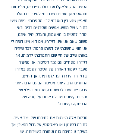
לגלות נאמנות להידרדרות שלי: המקורות של
הספר הזה, מלאקלוֹ ועד רוז'ה פיירפיט, מז'יד ועד
תומאס מאן, מעידים שבחרתי לסיפורים האלה
מאפיין שנע בין האגדתי לבין הספרותי, ונימה שיש
בה רוע של ממש. אנשים מוסרניים רבים ודאי
ימהרו להטיח בי האשמות, והצדק יהיה איתם,
משום שאם אני איני דזידריו, אם הוא אינו דומה לי,
אני הוא שחשבתי על דמותו וגרמתי לכך שיחיה
באותו שלב של חיי שבו התקרבתי לדמותו. אך
דזידריו מסתיים עם גמר הסיפור; אני ממשיך
מעבר לעמוד האחרון של הספר לטפס במדרון
שדזידריו הידרדר עד לתחתיתו. אך החיים,
החיוורים הרבה יותר מסיפור הם גם הרבה יותר
צבעוניים ממנו. לרשותנו עומד תמיד גילוי של
זהירות קיצונית שבולם אותנו על סִפה של
הרפתקה קיצונית.״
נובלות אלה מייצגות את כתיבתו של יוצר צעיר.
כתיבה בסגנון ניאו-ריאליסטי, על גבול הנאיבי, אך
בעיקר זו כתיבה כנה וטהורה בישירותה. יש