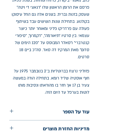
כתב מאמרי ביקורת, פרוזה ומחזות. בשנת 1955
פרסם את הרומן הראשון שלו ״רגאצי די ויטה״
שעסק בזנות גברית. בשנים אלה גם החל עיסוקו
בקולנוע. בתחילת שנות השישים עבד בשיתוף
פעולה עם פרדריקו פליני ומאוחר יותר כיוצר
עצמאי. בין סרטיו ״תיאורמה״, ״דקמרון״, ״סיפורי
קנטרברי״ ו״סאלו״ המבוסס על ״120 הימים של
סדום״ מאת המרקיז דה סאד. סה״כ ביים 18
סרטים.
פזוליני נרצח בברוטליות ב־2 בנובמבר 1975 על
חוף אוסטיה שליד רומא. בתחילה הודה במעשה
צעיר בן 17 אך חזר בו מהודאתו ונסיבות מותו
לוטות בערפל עד היום הזה.
עוד על הספר
הוצאה: אפרסמון
מדיניות החזרת מוצרים
שנת הוצאה: ינואר 2024
עמודים: 244