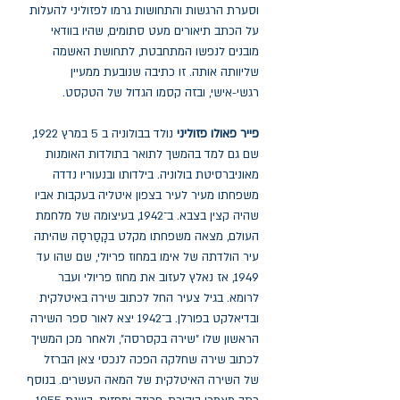
וסערת הרגשות והתחושות גרמו לפזוליני להעלות
על הכתב תיאורים מעט סתומים, שהיו בוודאי
מובנים לנפשו המתחבטת, לתחושת האשמה
שליוותה אותה. זו כתיבה שנובעת ממעיין
רגשי-אישי, ובזה קסמו הגדול של הטקסט.
פייר פאולו פזוליני
נולד בבולוניה ב 5 במרץ 1922,
שם גם למד בהמשך לתואר בתולדות האומנות
מאוניברסיטת בולוניה. בילדותו ובנעוריו נדדה
משפחתו מעיר לעיר בצפון איטליה בעקבות אביו
שהיה קצין בצבא. ב־1942, בעיצומה של מלחמת
העולם, מצאה משפחתו מקלט בקָסַרסָה שהיתה
עיר הולדתה של אימו במחוז פריולי, שם שהו עד
1949, אז נאלץ לעזוב את מחוז פריולי ועבר
לרומא. בגיל צעיר החל לכתוב שירה באיטלקית
ובדיאלקט בפורלן. ב־1942 יצא לאור ספר השירה
הראשון שלו ״שירה בקסרסה״, ולאחר מכן המשיך
לכתוב שירה שחלקה הפכה לנכסי צאן הברזל
של השירה האיטלקית של המאה העשרים. בנוסף