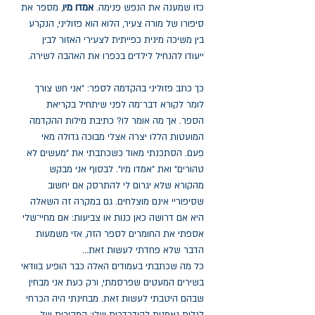
כזו שמענה את הנפש פנימה.
אמדו
מיו
, מספר את
סיפורו של מורה צעיר, הלוא הוא פזוליני, הנקרע
בין משיכה מינית כפייתית לצעירי האזור לבין
ייעודו להנחיל לילדים בכפרו את האהבה לשירה.
כך כתב פזוליני בהקדמה לספר: ״אני חש צורך
לומר לקורא דבר־מה לפני שיתחיל בקריאת
הספר. אך מה אומר לו? כתיבת מילות ההקדמה
המועטות הללו יצרה אצלי מבוכה גדולה מאי
פעם. הסתכנתי מאוד כשכתבתי את "מעשים לא
טהורים" ואת "אמדו מיו". לבסוף אני מבקש
מהקורא שלא יגרום לי להתרסק אם יחשוב
שסיפוריי אינם מוצלחים. גם במקרה זה השאלה
היא אם דרושה כאן כנות או צביעות: אם מחיי־שלי
אספתי את החומרים לספר הזה, אזי משמעות
הדבר שלא פחדתי לעשות זאת...
כל מה שכתבתי בעמודים האלה כבר הופיע בוודאי
בשירים המעטים שפרסמתי, ורק כעת אני מבחין
שבהם היטבתי לעשות זאת. מבחינתי היה הכרחי