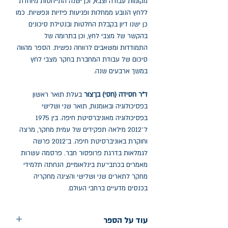
מקומות עבודה וצבא, וכן ישנה התייחסות מיוחדת
ללחץ הנובע ממחלות ופגיעות פיזיות ונפשיות. כמו
כן ישנו דיון בקבלת החלטות ובנטילת סיכונים
בהקשר של מצבי לחץ, וכן בתרומה של
התמודדות ומשאבים לרווחה נפשית. הספר מהווה
סיכום של עבודת המחברת בחקר מצבי לחץ
במשך ארבעים שנה.
ד"ר חסידה (חסי) בן־צור
בעלת תואר ראשון
בפסיכולוגיה ובאומנות, תואר שני ושלישי
בפסיכולוגיה מאוניברסיטת חיפה. בין 1975
ל־2012 מילאה תפקידים של עמית מחקר, מרצה
וחוקרת באוניברסיטת חיפה. ב־2012 פרשה
לגמלאות בדרגת פרופסור חבר. פרסמה עשרות
מאמרים בכתבי־עת בינלאומיים, הנחתה תלמידי
מחקר לתארים שני ושלישי והציגה מחקריה
בכנסים מדעיים ברחבי העולם.
עוד על הספר