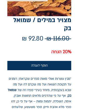
מצויר במילים / שמואל
בק
מחיר
מחיר
 ‏116.00 ‏₪ 
רגיל
מבצע
20% הנחה
הוסף לעגלה
"מבין עשרות ואולי מאות ספרים שקראתי, רומנים
על תקופת השואה ועל מה שקדם לה ועל מה
שבא בעקבותיה, מיוחד בעיניי ספרו זה של
שמואל
בק
. אף על פי שהדפים מלאים תחושת אובדן,
אימה, השפלה, יתמות ומוות – אף על פי כן, זהו
ספר מלא אהבת חיים, ספר משעשע, שלעתים