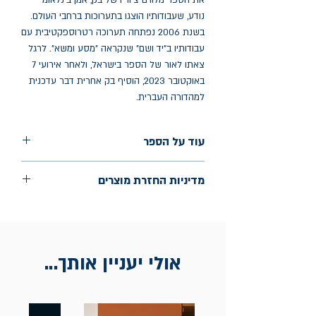
את הספר מלווים ציוריו של בק, אמן בינלאומי
נודע, שעבודותיו הוצגו בתערוכות ברחבי העולם.
בשנת 2006 נפתחה תערוכה רטרוספקטיבית עם
עבודותיו ב"יד ושם" שנקראה "מסע ומשא". לרגל
צאתו לאור של הספר בישראל, ולאחר אירועי 7
באוקטובר 2023, הוסיף בק אחרית דבר עדכנית
למהדורה העברית.
עוד על הספר
הוצאה: כנרת זמורה דביר
מדיניות החזרת מוצרים
שנת הוצאה: ספטמבר 2024
עמודים: 384
החלפות יתאפשרו בתוך חודש מיום הקנייה
בכתובת מלכי ישראל 9, תל אביב. יש להציג
חשבונית / מייל אסמכתא בלבד.
אולי יעניין אותך...