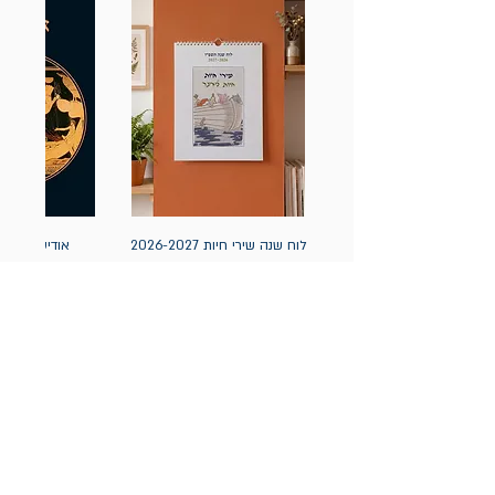
לוח שנה שירי חיות 2026-2027
אודיסאה / ה
(תלייה) יידיש
מחיר
מחיר
הניוזלטר של תולעת: ספרים