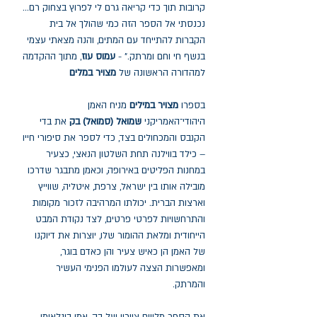
קרובות תוך כדי קריאה גרם לי לפרוץ בצחוק רם...
נכנסתי אל הספר הזה כמי שהולך אל בית
הקברות להתייחד עם המתים, והנה מצאתי עצמי
בנשף חי וחם ומרתק." -
עמוס עוז
, מתוך ההקדמה
למהדורה הראשונה של
מצויר במלים
בספרו
מצויר במילים
מניח האמן
היהודי־האמריקני
שמואל (סמואל) בק
את בדי
הקנבס והמכחולים בצד, כדי לספר את סיפורי חייו
– כילד בווילנה תחת השלטון הנאצי, כצעיר
במחנות הפליטים באירופה, וכאמן מתבגר שדרכו
מובילה אותו בין ישראל, צרפת, איטליה, שווייץ
וארצות הברית. יכולתו המרהיבה לזכור מקומות
והתרחשויות לפרטי פרטים, לצד נקודת המבט
הייחודית ומלאת ההומור שלו, יוצרות את דיוקנו
של האמן הן כאיש צעיר והן כאדם בוגר,
ומאפשרות הצצה לעולמו הפנימי העשיר
והמרתק.