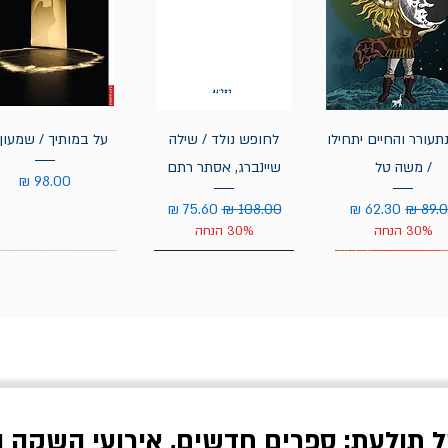
תעורר והחיים יתחילו
לחופש נולד / שילה
על במותיך / שמעון 
/ משה טל
שיינברג, אסתר רתם
מחיר
יר רגיל
מחיר מבצע
מחיר רגיל
מחיר מבצע
30% הנחה
30% הנחה
ל תולעת: ספרים חדשים, אירועי השקה ו