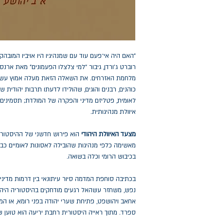
"האם היה אי־פעם עוד עם שמנהיגיו היו אויביו המובהק
רוברט ג'ורדן, גיבור "למי צלצלו הפעמונים" מאת ארנסט 
מלחמת האזרחים. את השאלה הזאת מעלה אמוץ עשהאל
כוהנים, רבנים והוגים, שהולידו לדעתו תרבות יהודית ש
לאומית, פטליזם מדיני והפקרה של המולדת; תסמינים
איוולת מנהיגותית.
מצעד האיוולת היהודי
הוא פירוש חדשני של ההיסטורי
מאשימה כלפי מנהיגות שהובילה לאסונות לאומיים כב
בכיבוש הרומי וכלה בשואה.
בכתיבה סוחפת המדמה סיור עיתונאי בין דרמות מדיניו
נפש, משחזר עשהאל רגעים מודחקים בהיסטוריה היהו
אחאב ויהושפט, פתיחת שערי יהודה בפני רומא, או המ
ספרד. מתוך ראייה היסטורית רחבת יריעה הוא טוען 