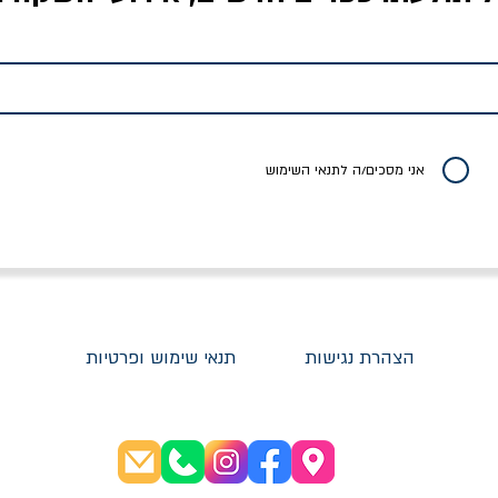
לדי המחר / ברטולט
שישה אויבים של חירות /
איך בעצם מלמדים עי
ברכט
ישעיה ברלין
/ עריכה: מירב שמי 
יר רגיל
מחיר מבצע
מחיר
מחיר
20% הנחה
אני מסכים/ה לתנאי השימוש
הצהרת נגישות
תנאי שימוש ופרטיות