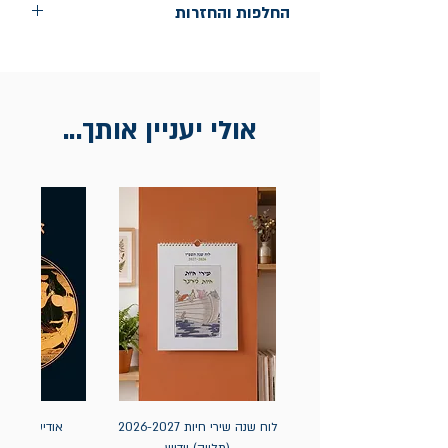
החלפות והחזרות
החלפות בתוך חודש ימים מיום הקניה בחנות
הדגל- כיכר רבין 9 ת"א
אין החזרות
אולי יעניין אותך...
לוח שנה שירי חיות 2026-2027
אודיסאה / ה