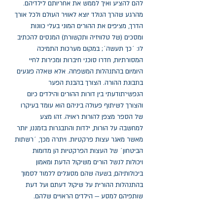
להם להציע ואיך לממש את אחריותם לילדיהם. 
מהרגע שהרך הנולד יוצא לאוויר העולם ולכל אורך 
הדרך, מציפים את ההורים המוני בעלי כוונות 
ומסכים (של טלוויזיה ותקשורת) המנסים להכתיב 
לו: ´כך תעשה´; במקום מערכות התמיכה 
המסורתיות, חדרו סוכני חיברות ומכירות לחיי 
היומיום בהתנהלות המשפחה. אלא שאלה פוגעים 
בתבונת ההורה. הצורך בהבנת הפער 
הנפשי־תודעתי בין דורות ההורים והילדים כיום 
והצורך לשיתוף פעולה ביניהם הוא עומד בעיקרו 
של הספר מצפן להורות ראויה. זהו מצע 
למחשבה על הורות, ילדות והתבגרות בזמננו, יותר 
מאשר מאגר עצות פרקטיות. ויתרה מכך, ´רשתות 
הביטחון´ של העצות הפרקטיות הן מדומות 
ויכולות לנשל הורים משיקול הדעת ומאמון 
ביכולותיהם, בשעה שהם מסוגלים ללמוד לסמוך 
בהתנהלות ההורית על שיקול דעתם ועל דעת 
שותפיהם למסע — הילדים הראויים שלהם.