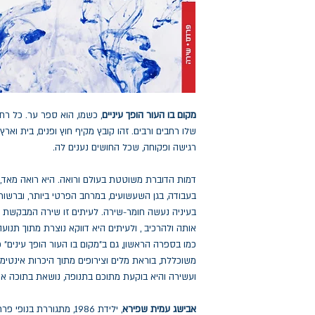
מקום בו העור הופך עיניים
, כשמו, הוא ספר ער. כל ר
שלו רחבים ורבים. זהו קובץ מקיף חוץ ופנים, בית וארץ
רגישה ופקוחה, שכל החושים נענים לה.
דמות הדוברת משוטטת בעולם ורואה. היא רואה מאד, 
בעבודה, בגן השעשועים, במרחב הפרטי ביותר, וברשות
בעיניה נעשה חומר-שירה. לעיתים זו שירה המבקשת ל
אותה ולהרכיב , ולעיתים היא דווקא נוצרת מתוך תנועה,
כמו בספרה הראשון, גם ב"מקום בו העור הופך עינים"
משוכללת, בוראת מלים וצירופים מתוך היכרות אינטי
ועשירה והיא בוקעת מתוכם בתנופה, נושאת בתוכה א
אבישג עמית שפירא
, ילידת 1986, מתגוררת בנופי פרת עם משפחתה. ספר הביכורים שלה