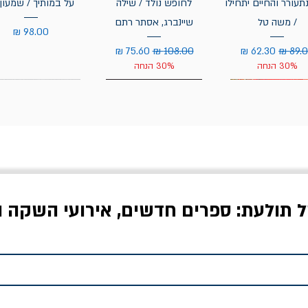
תעורר והחיים יתחילו
לחופש נולד / שילה
על במותיך / שמעון 
/ משה טל
שיינברג, אסתר רתם
מחיר
יר רגיל
מחיר מבצע
מחיר רגיל
מחיר מבצע
30% הנחה
30% הנחה
ל תולעת: ספרים חדשים, אירועי השקה ו
לדי המחר / ברטולט
שישה אויבים של חירות /
איך בעצם מלמדים עי
ברכט
ישעיה ברלין
/ עריכה: מירב שמי 
יר רגיל
מחיר מבצע
מחיר
מחיר