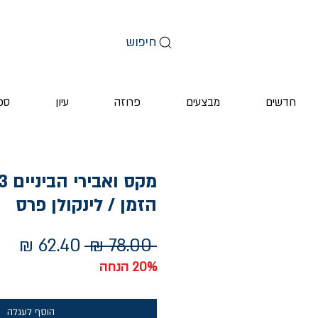
חיפוש
חדשים
מבצעים
פרוזה
עיון
ספ
הזמן / לינקולן פרס
מחיר
מחי
 ‏78.00 ‏₪ 
רגיל
מב
20% הנחה
הוסף לעגלה