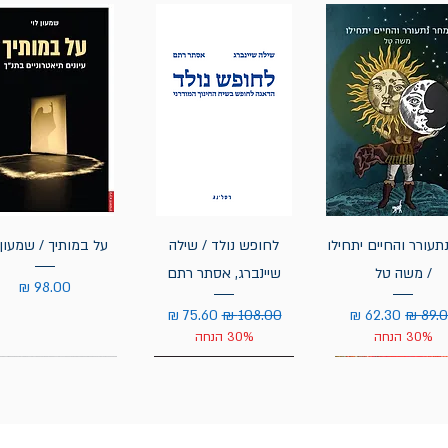
תעורר והחיים יתחילו
לחופש נולד / שילה
על במותיך / שמעון 
/ משה טל
שיינברג, אסתר רתם
מחיר
יר רגיל
מחיר מבצע
מחיר רגיל
מחיר מבצע
30% הנחה
30% הנחה