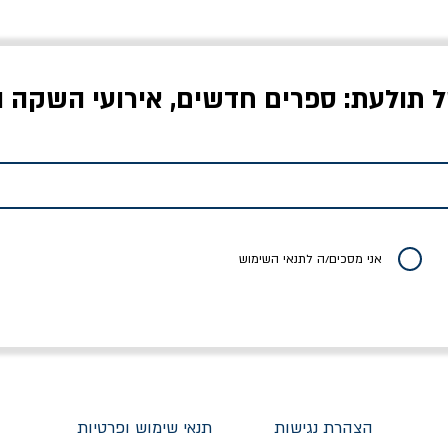
ל תולעת: ספרים חדשים, אירועי השקה ו
לדי המחר / ברטולט
שישה אויבים של חירות /
איך בעצם מלמדים עי
ברכט
ישעיה ברלין
/ עריכה: מירב שמי 
יר רגיל
מחיר מבצע
מחיר
מחיר
20% הנחה
אני מסכים/ה לתנאי השימוש
הצהרת נגישות
תנאי שימוש ופרטיות