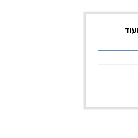
עוד
צוב?
יוליסס / ג'ימס ג'ויס
מלכוד 23 או כל שם
פרץ
מחורבן אחר / ורסנו
מחיר
מחיר רגיל
מחיר מבצע
20% הנחה