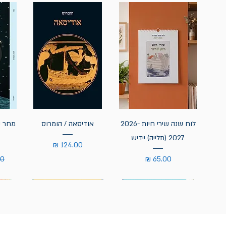
לוח שנה שירי חיות 2026-
אודיסאה / הומרוס
מחר נ
2027 (תלייה) יידיש
מחיר
מחיר
מח