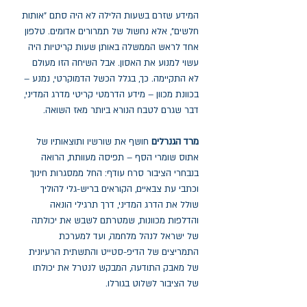
המידע שזרם בשעות הלילה לא היה סתם "אותות
חלשים", אלא נחשול של תמרורים אדומים. טלפון
אחד לראש הממשלה באותן שעות קריטיות היה
עשוי למנוע את האסון. אבל השיחה הזו מעולם
לא התקיימה. כך, בגלל הכשל הדמוקרטי, נמנע –
בכוונת מכוון – מידע הדרמטי קריטי מדרג המדיני,
דבר שגרם לטבח הנורא ביותר מאז השואה.
מרד הגנרלים
חושף את שורשיו ותוצאותיו של
אתוס שומרי הסף – תפיסה מעוותת, הרואה
בנבחרי הציבור סרח עודף: החל ממסגרות חינוך
וכתבי עת צבאיים, הקוראים בריש-גלי להוליך
שולל את הדרג המדיני, דרך תרגילי הונאה
והדלפות מכוונות, שמטרתם לשבש את יכולתה
של ישראל לנהל מלחמה, ועד למערכת
התמריצים של הדיפ-סטייט והתשתית הרעיונית
של מאבק התודעה, המבקש לנטרל את יכולתו
של הציבור לשלוט בגורלו.