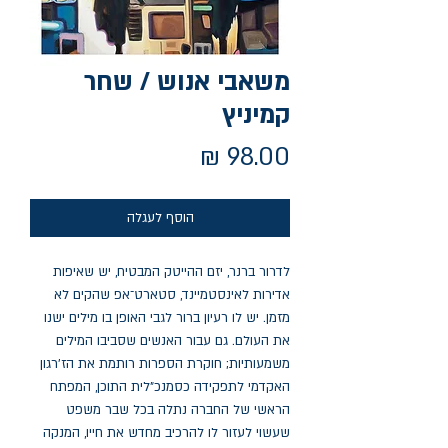
משאבי אנוש / שחר
קמיניץ
מחיר
הוסף לעגלה
לדרור ברנר, יזם ההייטק המבטיח, יש שאיפות
אדירות לאינסטמיינד, סטארט־אפ שהקים לא
מזמן. יש לו רעיון ברור לגבי האופן בו מילים ישנו
את העולם. גם עבור האנשים שסביבו המילים
משמעותיות; חוקרת הספרות רותמת את הז'רגון
האקדמי לתפקידה כסמנכ"לית התוכן, המפתח
הראשי של החברה נתלה בכל שבר משפט
שעשוי לעזור לו להרכיב מחדש את חייו, המנקה