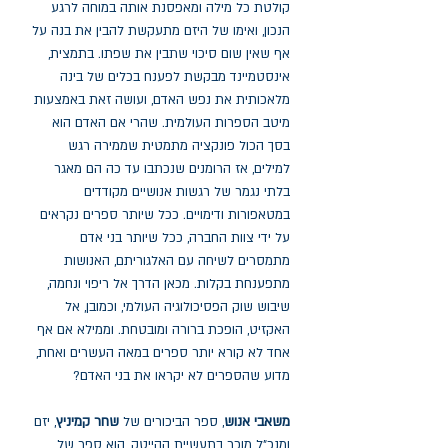
קולטת כל מילה ומאפסנת אותה במוחה לרגע
הנכון, ואימו של היזם מתעקשת להבין את בנה על
אף שאין שום סיכוי שתבין את שפתו. בתמצית,
אינסטמיינד מבקשת לפענח בכלים של בינה
מלאכותית את נפש האדם, ועושה זאת באמצעות
מיטב הספרות העולמית. שהרי אם האדם הוא
בסך הכול פונקציה מתמטית שממירה רגש
למילים, אז הרומנים שנכתבו עד כה הם מאגר
בלתי נגמר של רגשות אנושיים מקודדים
במטאפורות ודימויים. ככל שיותר ספרים נקראים
על ידי צוות החברה, ככל שיותר בני אדם
מתמסרים לשיחה עם האלגוריתם, האנושות
מתפענחת בקלות. מכאן הדרך אל ריפוי ונחמה,
שיבוש שוק הפסיכולוגיה העולמי, וכמובן, אל
האקזיט, הופכת ברורה ומובטחת. וממילא אם אף
אחד לא קורא יותר ספרים במאה העשרים ואחת,
מדוע שהספרים לא יקראו את בני האדם?
משאבי אנוש
, ספר הביכורים של
שחר קמיניץ
, יזם
ומנכ"ל מוכר בתעשיית ההייטק, הוא ספר של