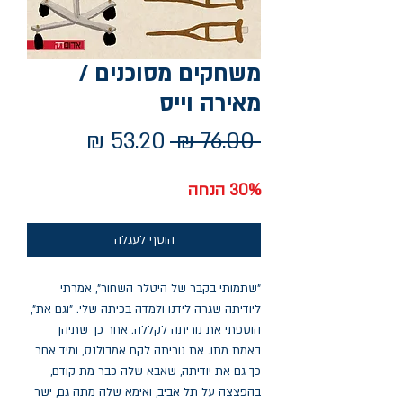
משחקים מסוכנים /
מאירה וייס
מחיר
מחיר
 ‏76.00 ‏₪ 
רגיל
מבצע
30% הנחה
הוסף לעגלה
"שתמותי בקבר של היטלר השחור", אמרתי
ליודיתה שגרה לידנו ולמדה בכיתה שלי. "וגם את",
הוספתי את נוריתה לקללה. אחר כך שתיהן
באמת מתו. את נוריתה לקח אמבולנס, ומיד אחר
כך גם את יודיתה, שאבא שלה כבר מת קודם,
בהפצצה על תל אביב, ואימא שלה מתה גם, ישר