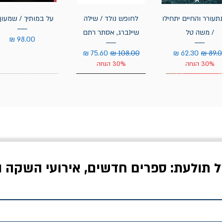
תעורר והחיים יתחילו
לחופש נולד / שילה
על במותיך / שמעון 
/ משה טל
שיינברג, אסתר רתם
מחיר
יר רגיל
מחיר מבצע
מחיר רגיל
מחיר מבצע
30% הנחה
30% הנחה
ל תולעת: ספרים חדשים, אירועי השקה ו
לדי המחר / ברטולט
שישה אויבים של חירות /
איך בעצם מלמדים עי
ברכט
ישעיה ברלין
/ עריכה: מירב שמי 