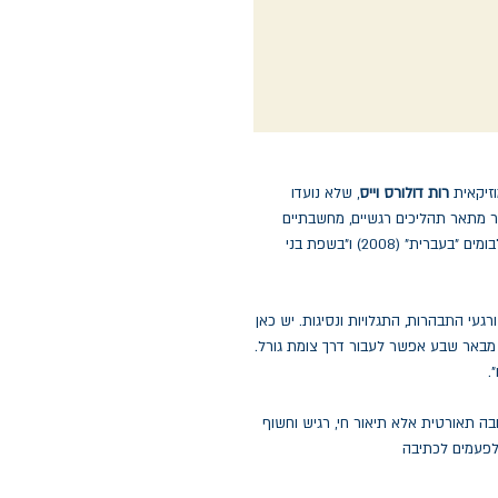
זיקאית
רות דולורס וייס
, שלא נועדו
רסום ונכתבו בשנים 2002–2012. הספר מתאר תהליכים רגשיים, מחשבתיים
ויצירתיים שהביאו בין היתר לכתיבה ולהלחנה של האלבומים "בעברית" (2008) ו"בשפת בני
עי התבהרות, התגלויות ונסיגות. יש כאן
ה מבאר שבע אפשר לעבור דרך צומת גורל.
.
ה תאורטית אלא תיאור חי, רגיש וחשוף
לפעמים לכתיבה