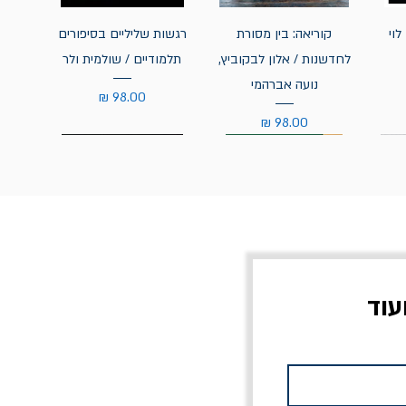
לוי
קוריאה: בין מסורת
רגשות שליליים בסיפורים
לחדשנות / אלון לבקוביץ,
תלמודיים / שולמית ולר
נועה אברהמי
מחיר
מחיר
עוד
צוב?
יוליסס / ג'ימס ג'ויס
מלכוד 23 או כל שם
פרץ
מחורבן אחר / ורסנו
מחיר