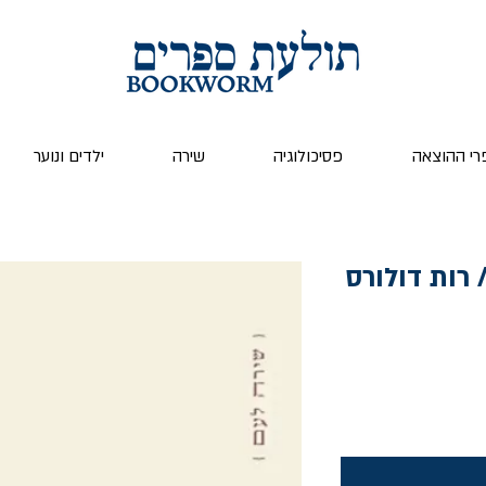
רי ההוצאה
פסיכולוגיה
שירה
ילדים ונוער
 רות דולורס
ר
צע