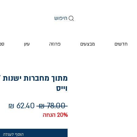
חיפוש
חדשים
מבצעים
פרוזה
עיון
ספ
מתוך מחברות ישנות /
וייס
מחיר
מחי
 ‏78.00 ‏₪ 
רגיל
מב
20% הנחה
הוסף לעגלה