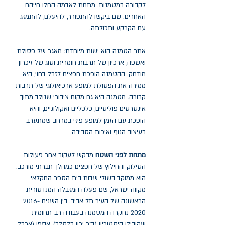
לקבורה במטמנות. מתחת לאדמה החלו חייהם
האחרים. שם ביקשו להתפורר, להיעלם, להתמזג
עם הקרקע ותכולתה.
אתר הטמנה הוא ישות מיוחדת: מאגר של פסולת
ואשפה, ארכיון של תרבות חומרית וסוג של זיכרון
מודחק. ההטמנה הופכת חפצים לזבל דחוי, היא
ממירה את הפסולת למופע ארכיאולוגי של תרבות
קבורה. מטמנה היא גם מקום ציבורי שנולד מתוך
אינטרסים פוליטיים, כלכליים ואקולוגיים, והיא
הופכת עם הזמן למופע פיזי במרחב שמתערב
בעיצוב הנוף ואיכות הסביבה.
מתחת לפני השטח
מבקש לעקוב אחר פעולות
הסילוק והחילוץ של חפצים כמהלך חברתי מורכב.
הוא ממוקד בשולי שדות בית הספר החקלאי
מקווה ישראל, שם פעלה המזבלה המנדטורית
הראשונה של העיר תל אביב. בין השנים 2016-
2020 נחקרה המטמנה בעבודה רב-תחומית
שהובילו היסטוריון (ד"ר ירון בלסלב), אספן (ארבל