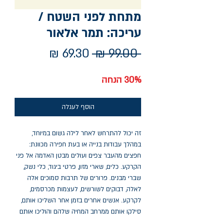
מתחת לפני השטח /
עריכה: תמר אלאור
מחיר
מחיר
 ‏99.00 ‏₪ 
רגיל
מבצע
30% הנחה
הוסף לעגלה
זה יכול להתרחש לאחר לילה גשום במיוחד,
במהלך עבודות בנייה או בעת חפירה מכוונת:
חפצים מהעבר צפים ועולים מבטן האדמה אל פני
הקרקע. כלים, שארי מזון, פרטי ביגוד, כלי נשק,
שברי מבנים. פרורים של תרבות סמוכים אלה
לאלה, דבוקים לשורשים, לעצמות מכרסמים,
לקרקע. אנשים אחרים בזמן אחר השליכו אותם,
סילקו אותם ממרחב המחיה שלהם והוליכו אותם