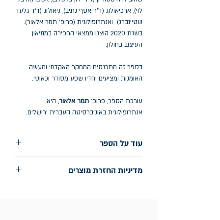
לוי), ארכיאולוג (ד"ר אסף נתיב), גיאולוג (ד"ר גלעד
שטיינברג) ואנתרופולוגית (פרופ' תמר אלאור).
בשנת 2020 הוצגו ממצאי החפירה במוזיאון
העיצוב בחולון.
בספר זה מתכנסים המחקר האקדמי ומעשה
האומנות ומציעים יחדיו שפע מסודר וכאוטי.
עורכת הספר, פרופ'
תמר אלאור
, היא
אנתרופולוגית באוניברסיטה העברית ירושלים.
עוד על הספר
הוצאה: רסלינג
מדיניות החזרת מוצרים
שנת הוצאה: אפריל 2024
החלפות יתאפשרו בתוך חודש מיום הקנייה
בכתובת מלכי ישראל 9, תל אביב. יש
להציג חשבונית / מייל אסמכתא בלבד.