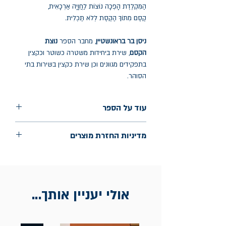
הַמִּקְלֶדֶת הָפְכָה נוֹצוֹת לַחֲוָיָה אַרְכָאִית,
קֶסֶם מִתּוֹךְ הַקֶּסֶת לְלֹא תַּכְלִית.
ניסן בר בראונשטיין
, מחבר הספר
נוצת
הקסם
, שירת ביחידות משטרה כשוטר וכקצין
בתפקידים מגוונים וכן שירת כקצין בשירות בתי
הסוהר.
עוד על הספר
הוצאה: ביטאון שירה
מדיניות החזרת מוצרים
שנת הוצאה: נובמבר 2024
עמודים: 106
החלפות יתאפשרו בתוך חודש מיום הקנייה
בכתובת מלכי ישראל 9, תל אביב. יש
להציג חשבונית / מייל אסמכתא בלבד.
אולי יעניין אותך...