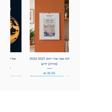
לוח שנה שירי חיות 2026-2027
אודיסאה / ה
(תלייה) יידיש
מחיר
מחיר