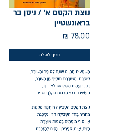
נוצת הקסם א' / ניסן בר
בראונשטיין
מחיר
הוסף לעגלה
מַשְׁמָעוּת הַחַיִּים שׁוֹנָה לְסוֹפֵר וּמְשׁוֹרֵר,
סוֹפֶרֶת וּמְשׁוֹרֶרֶת תּוֹסִיף גָּוֶן מְעוֹרֵר,
דִּבְרֵי הַיָּמִים מִקּוּלְמוּס לְאוֹר נֵר,
הֶעֱשִׁירוּ נִכְסֵי תַּרְבּוּת בִּקְלָף וְסֵפֶר.
נוֹצַת הַקֶּסֶם הִטְבִּיעָה חוֹתָמָהּ מִקֶּסֶת,
מֵחֲרִיר בְּחֹד הַטְּבִילָה הַדְּיוֹ נִסְפֶּגֶת,
אֵין סוֹף מוֹפְתִים בַּטִּפּוֹת אוֹצֶרֶת,
תָּוִים, צַוִּים, סְפָרִים, יוֹמָנִים לְמַזְכֶּרֶת.