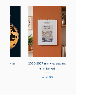
לוח שנה שירי חיות 2026-2027
אודיסאה / ה
(תלייה) יידיש
מחיר
מחיר