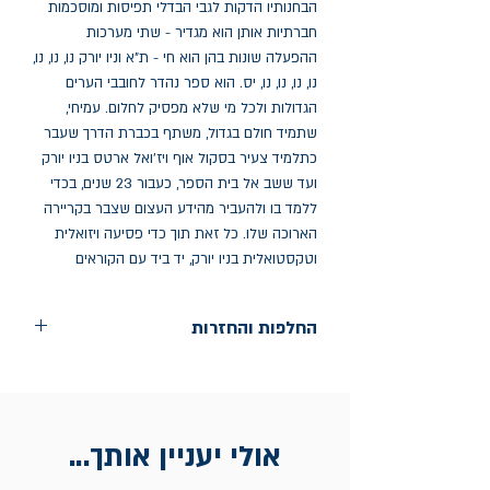
הבחנותיו הדקות לגבי הבדלי תפיסות ומוסכמות 
חברתיות אותן הוא מגדיר - שתי מערכות 
ההפעלה שונות בהן הוא חי - ת"א וניו יורק נו, נו, נו, 
נו, נו, נו, נו, יס. הוא ספר נהדר לחובבי הערים 
הגדולות ולכל מי שלא מפסיק לחלום. עמיחי, 
שתמיד חולם בגדול, משתף בכברת הדרך שעבר 
כתלמיד צעיר בסקול אוף ויז'ואל ארטס בניו יורק 
ועד ששב אל בית הספר, כעבור 23 שנים, בכדי 
ללמד בו ולהעביר מהידע העצום שצבר בקריירה 
הארוכה שלו. כל זאת תוך כדי פסיעה ויזואלית 
וטקסטואלית בניו יורק, יד ביד עם הקוראים
החלפות והחזרות
החלפות בתוך חודש ימים מיום הקניה בחנות
הדגל- כיכר רבין 9 ת"א
אין החזרות
אולי יעניין אותך...