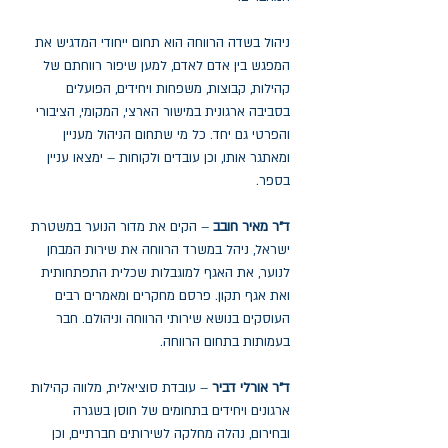
ניהול בשדה הרווחה הוא תחום ייחודי המדגיש את
המפגש בין אדם לאדם, למען שיפור רווחתם של
קהילות, קבוצות, משפחות ויחידים, הפועלים
בסביבה ארגונית במישור הארצי, המקומי, הציבורי
והפרטי גם יחד. כל מי שתחום הניהול מעניין
ומאתגר אותו, וכן עובדים ולקוחות – ימצאו עניין
בספר.
ד"ר מאיר חובב
– הקים את מדור הנוער במשטרת
ישראל, ניהל במשרד הרווחה את שירות המבחן
לנוער, את האגף למוגבלות שכלית התפתחותית
ואת אגף תקון. פרסם מחקרים ומאמרים רבים
העוסקים בנושא שירותי הרווחה וניהולם. חבר
בעמותות בתחום הרווחה.
ד"ר אורלי דביר
– עובדת סוציאלית, מלווה קהילות
ארגונים ויחידים בתחומים של חוסן בשגרה
ובחירום, נהלה מחלקה לשירותים חברתיים, וכן