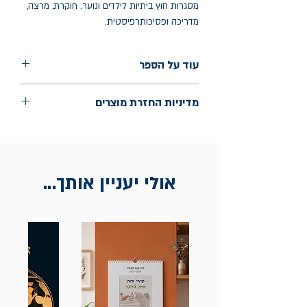
מסגרות חוץ ביתיות לילדים ונוער. חוקרת, מרצה,
מדריכה ופסיכותרפיסטית.
עוד על הספר
הוצאה: כרמל
מדיניות החזרת מוצרים
שנת הוצאה: ספטמבר 2023
עמודים: 323
החלפות יתאפשרו בתוך חודש מיום הקנייה
בכתובת מלכי ישראל 9, תל אביב. יש
להציג חשבונית / מייל אסמכתא בלבד.
אולי יעניין אותך...