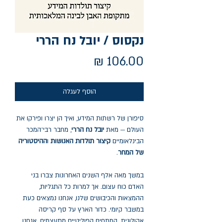
נקסוס / יובל נח הררי
מחיר
הוסף לעגלה
סיפורן של רשתות המידע, ואיך הן יצרו ופירקו את
העולם — מאת
יובל נח הררי
, מחבר רבי־המכר
הבינלאומיים
קיצור תולדות האנושות
ו
ההיסטוריה
של המחר
.
במשך מאה אלף השנים האחרונות צברו בני
האדם כוח עצום. אך למרות כל התגליות,
ההמצאות והכיבושים שלנו, אנחנו נמצאים כעת
במשבר קיומי. כדור הארץ על סף קריסה
אקולוגית. המתחים הפוליטיים מתעצמים. אנחנו