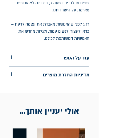
שניצבות לפנינו בשעה זו, כשבינה לא־אנושית
מאיימת על הישרדותנו.
רגע לפני שהאנושות מאבדת את עצמה לדעת –
כדאי לעצור, לנשום עמוק, ולגלות מחדש את
האנושיות המשותפת לכולנו.
עוד על הספר
הוצאה: כנרת זמורה דביר
מדיניות החזרת מוצרים
שנת הוצאה: ספטמבר 2024
עמודים: 400
החלפות יתאפשרו בתוך חודש מיום הקנייה
בכתובת מלכי ישראל 9, תל אביב. יש
להציג חשבונית / מייל אסמכתא בלבד.
אולי יעניין אותך...