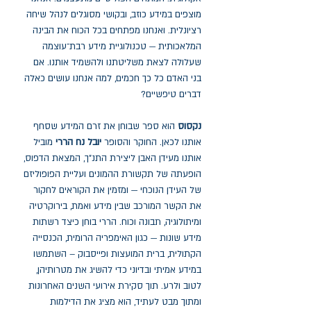
מוצפים במידע כוזב, ובקושי מסוגלים לנהל שיחה
רציונלית. ואנחנו מפתחים בכל הכוח את הבינה
המלאכותית — טכנולוגיית מידע רבת־עוצמה
שעלולה לצאת משליטתנו ולהשמיד אותנו. אם
בני האדם כל כך חכמים, למה אנחנו עושים כאלה
דברים טיפשיים?
נקסוס
הוא ספר שבוחן את זרם המידע שסחף
אותנו לכאן. החוקר והסופר
יובל נח הררי
מוביל
אותנו מעידן האבן ליצירת התנ"ך, המצאת הדפוס,
הופעתה של תקשורת ההמונים ועליית הפופוליזם
של העידן הנוכחי — ומזמין את הקוראים לחקור
את הקשר המורכב שבין מידע ואמת, בירוקרטיה
ומיתולוגיה, תבונה וכוח. הררי בוחן כיצד רשתות
מידע שונות — כגון האימפריה הרומית, הכנסייה
הקתולית, ברית המועצות ופייסבוק – השתמשו
במידע אמיתי ובדיוני כדי להשיג את מטרותיהן,
לטוב ולרע. תוך סקירת אירועי השנים האחרונות
ומתוך מבט לעתיד, הוא מציג את הדילמות