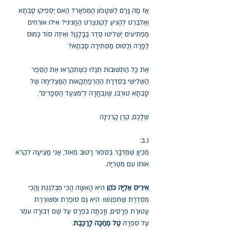
אָז מָה גָּרַם לַשִּׁטָּפוֹן הַמְּפֹאָר? הַאִם יַסְפִּיקוּ סָבְתָא
וְאַלְבֶּרְט לְהַגִּיעַ לַקּוֹנְצֶרְט הַחֲגִיגִי? אֵילוּ אוֹרְחִים
מַפְתִּיעִים יַשְׁלִיטוּ סֵדֶר בַּבָּלָגָן? וְאֵיזֶה סוֹד כָּמוּס
לַפָּרָה וְלַסּוּס מַסְתִּירָה סָבְתָא?
אֶת כָּל הַתְּשׁוּבוֹת תְּגַלּוּ כְּשֶׁתִּקְרְאוּ אֶת הַסֵּפֶר
הַשְּׁלִישִׁי בְּסִדְרַת הַהַרְפַּתְקָאוֹת הַמַּצְלִיחָה שֶׁל
סָבְתָא טוּרְבּוֹ, שֶׁנִּבְחֲרָה לְ"מִצְעַד הַסְּפָרִים".
שֶׁלָּכֶם, קֶרֶן קָרֵנִינָה
נ.בּ:
מִכֵּיוָן שֶׁמְּדֻבָּר בְּסִפּוּר רָטוּב מְאוֹד, אֲנִי מַצִּיעָה לִקְרֹא
אוֹתוֹ עִם מִטְּרִיָּה.
אִירִיס אֵלִיָּה כֹּהֵן
הִיא הָאִשָּׁה הֲכִי מְבֻלְגֶּנֶת וַהֲכִי
מְסֻדֶּרֶת שֶׁתִּפְגְּשׁוּ. הִיא גַּם סוֹפֶרֶת וּמְשׁוֹרֶרֶת
עֲטוּרַת פְּרָסִים, וְזָכְתָה בִּפְרָס עַל שֵׁם דְּבוֹרָה עֹמֶר
עַל סִפְרָהּ
טַל מְחַכָּה לָרַכֶּבֶת
.