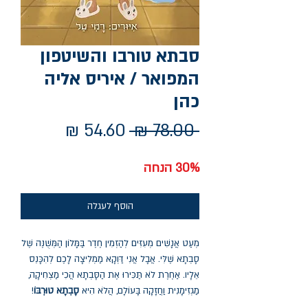
סבתא טורבו והשיטפון
המפואר / איריס אליה
כהן
מחיר
מחיר
 ‏78.00 ‏₪ 
רגיל
מבצע
30% הנחה
הוסף לעגלה
מְעַט אֲנָשִׁים מְעִזִּים לְהַזְמִין חֶדֶר בַּמָּלוֹן הַמְּשֻׁנֶּה שֶׁל
סָבְתָא שֶׁלִּי. אֲבָל אֲנִי דַּוְקָא מַמְלִיצָה לָכֶם לְהִכָּנֵס
אֵלָיו. אַחֶרֶת לֹא תַּכִּירוּ אֶת הַסָּבְתָא הֲכִי מַצְחִיקָה,
מַגְזִימָנִית וַחֲזָקָה בָּעוֹלָם, הֲלֹא הִיא
סָבְתָא טוּרְבּוֹ
!