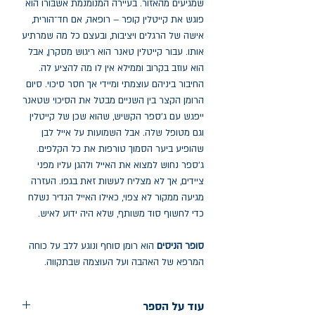
שמגיעים מהאזור. בעיירה המנומנמת אשבּוֹרוֹ הוא
פוגש את קייטלין קופר – רופאה, אם חד־הורית,
אישה של הרגלים ויציבות, ובעצם כל מה שמרתיע
אותו. עבור קייטלין טאנר הוא ריגוש מסקרן, אבל
הוא עוזב בקרוב וממילא אין לו מה להציע לה.
החיבור ביניהם עוצמתי ומיידי אך חסר סיכוי. סיום
הרומן הקצר בין השניים מבטל את הסיכוי שטאנר
ייפגש עם ג'ספר הקשיש, שהוא שכן של קייטלין
וגם מטופל שלה. אבל השמועות על אייל לבן
שהופיע ביער הסמוך טורפות את כל הקלפים.
ג'ספר נחוש למצוא את האייל ולהגן עליו מפני
ציידים, אך לא מצליח לעשות זאת בגפו. העזרה
מגיעה ממקור לא צפוי, כאילו האייל הנדיר נשלח
כדי לחשוף סוד משותף, שלא היה ידוע לאיש.
סופר הניסים
הוא רומן סוחף ונוגע ללב על כוחה
המרפא של האהבה ועל העוצמה שבתקווה.
עוד על הספר