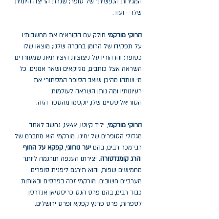
המגירות הנפשית" של סופר; שגרת הריצה היומית
שלו – ועוד.
הרוקי מורקמי
חולק עם הקוראים את מחשבותיו
על תפקידו של הרומן בחברה שלנו; מוצאו שלו
כסופר; והרהוריו על ניצוצות היצירתיוּת שמעוררים
השראה אצל כותבים, מוזיקאים ושאר אמנים. כל
מי שתהו מהיכן שואב הסופר המסתורי את
רעיונותיו ומה נותן השראה לעולמות
הסוריאליסטיים שלו, יוקסמו מהספר הזה.
הרוקי מורקמי
, יליד קיוטו, 1949, נחשב לאחד
מגדולי הסופרים של ימינו. מורקמי הוא מחברם של
רבי־מכר רבים, בהם
יער נורווגי
,
קפקא על החוף
ו
הרג קומנדטורה
. יצירתו הענפה תורגמה ליותר
מחמישים שפות, והוא תירגם ליפנית סופרים
מערביים חשובים. מורקמי זכה בפרסים ובאותות
כבוד רבים, בהם פרס הנס כריסטיאן אנדרסן
לספרות, פרס פרנץ קפקא ופרס ירושלים.