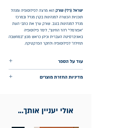
ישראל (רלי) שורק
הוא מרצה לפילוסופיה ומנהל
תוכניות הכשרה למנהיגות בקרן מנדל ובמרכז
מנדל למנהיגות בנגב. שורק ערך את כתבי העת
"אפורמלי" ו"הד החינוך", לימד פילוסופיה
באוניברסיטה העברית וכיהן כראש מכון "במחשבה
תחילה" לפילוסופיה ולחקר הפרקטיקה.
עוד על הספר
הוצאה: רסלינג
מדיניות החזרת מוצרים
שנת הוצאה: ינואר 2024
עמודים: 260
החלפות יתאפשרו בתוך חודש מיום הקנייה
בכתובת מלכי ישראל 9, תל אביב. יש
להציג חשבונית / מייל אסמכתא בלבד.
אולי יעניין אותך...