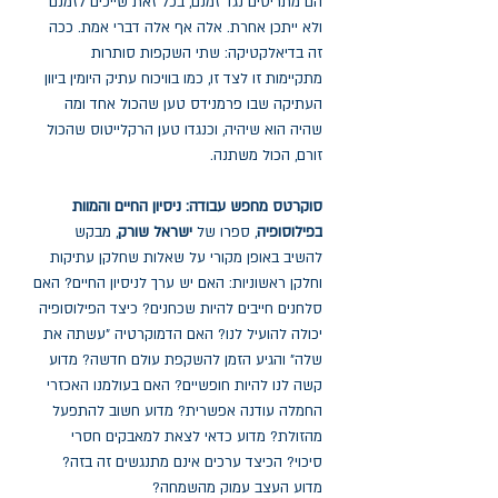
הם מתריסים נגד זמנם, בכל זאת שייכים לזמנם
ולא ייתכן אחרת. אלה אף אלה דברי אמת. ככה
זה בדיאלקטיקה: שתי השקפות סותרות
מתקיימות זו לצד זו, כמו בוויכוח עתיק היומין ביוון
העתיקה שבו פרמנידס טען שהכול אחד ומה
שהיה הוא שיהיה, וכנגדו טען הרקלייטוס שהכול
זורם, הכול משתנה.
סוקרטס מחפש עבודה: ניסיון החיים והמוות
בפילוסופיה
, ספרו של
ישראל שורק
, מבקש
להשיב באופן מקורי על שאלות שחלקן עתיקות
וחלקן ראשוניות: האם יש ערך לניסיון החיים? האם
סלחנים חייבים להיות שכחנים? כיצד הפילוסופיה
יכולה להועיל לנו? האם הדמוקרטיה "עשתה את
שלה" והגיע הזמן להשקפת עולם חדשה? מדוע
קשה לנו להיות חופשיים? האם בעולמנו האכזרי
החמלה עודנה אפשרית? מדוע חשוב להתפעל
מהזולת? מדוע כדאי לצאת למאבקים חסרי
סיכוי? הכיצד ערכים אינם מתנגשים זה בזה?
מדוע העצב עמוק מהשמחה?