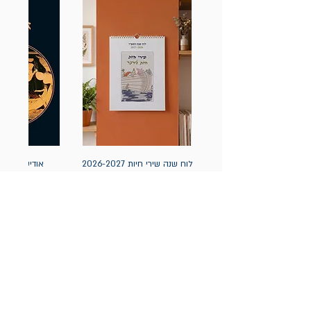
לוח שנה שירי חיות 2026-2027
אודיסאה / ה
(תלייה) יידיש
מחיר
מחיר