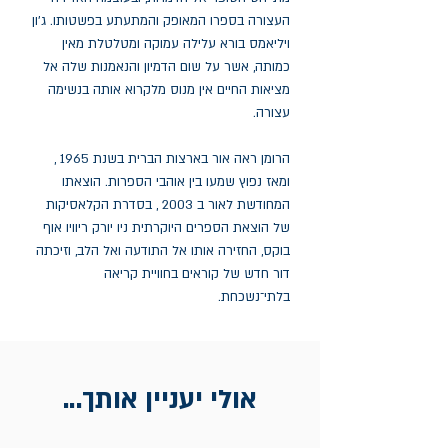
העצורה בספרו המאופק והמתעתע בפשטותו. ג’ון
ויליאמס בורא עלילה עמוקה ומטלטלת מאין
כמותה, אשר על שום הדמיון והנאמנות שלה אל
מציאות החיים אין מנוס מלקרוא אותה בנשימה
עצורה.
הרומן ראה אור בארצות הברית בשנת 1965 ,
ומאז נפוץ שמעו בין אוהבי הספרות. הוצאתו
המחודשת לאור ב 2003 , בסדרת הקלאסיקות
של הוצאת הספרים היוקרתית ניו יורק ריוויו אוף
בוקס, החזירה אותו אל התודעה ואל הלב, וזיכתה
דור חדש של קוראים בחוויית קריאה
בלתי־נשכחת.
אולי יעניין אותך...