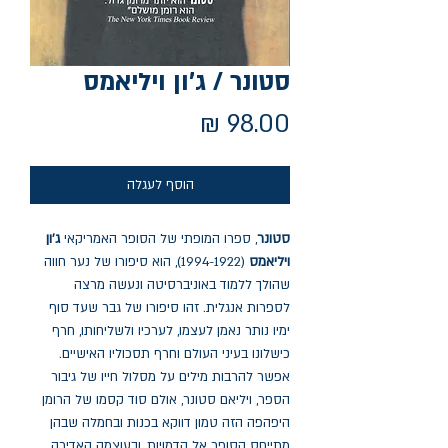
סטונר / ג'ון ויליאמס
מחיר
הוסף לעגלה
סטונר
, ספרו המופתי של הסופר האמריקאי
ג’ון
ויליאמס
(1994-1922), הוא סיפורו של נער חווה
שהולך ללמוד באוניברסיטה ונעשה מרצה
לספרות אנגלית. זהו סיפורו של גבר שעד סוף
ימיו נותר נאמן לעצמו, לערכיו ולשליחותו, חרף
כישלונו בעיני העולם וחרף תסכוליו האישיים.
אפשר להרבות מילים על מסלול חייו של גיבור
הספר, ויליאם סטונר, אולם סוד קסמו של הרומן
היפהפה הזה טמון דווקא בכנות ובחמלה שבהן
מתייחס הסופר אל הדמויות, ובעוצמה האדירה