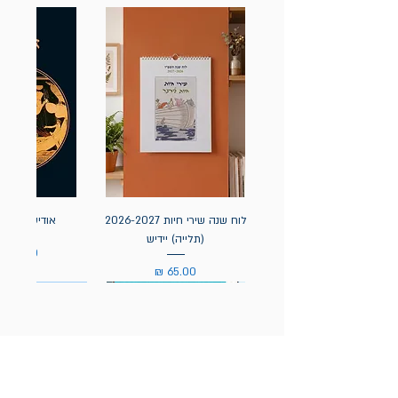
לוח שנה שירי חיות 2026-2027
אודיסאה / ה
(תלייה) יידיש
מחיר
מחיר