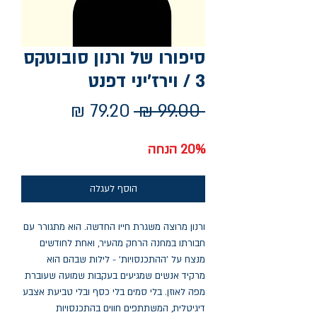
סיפורו של ורנון סובוטקס
3 / וירז'יני דפנט
מחיר
מחיר
 ‏99.00 ‏₪ 
רגיל
מבצע
20% הנחה
הוסף לעגלה
ורנון מרוצה משגרת חייו החדשה. הוא מתגורר עם
חבורתו במחנה הרחק מהעיר, ואחת לחודשים
מנצח על 'ההתכנסויות' - לילות שבהם הוא
מרקיד אנשים שמגיעים בעקבות שמועה שעוברת
מפה לאוזן. בלי סמים בלי כסף ובלי טביעת אצבע
דיגיטלית, המשתתפים חווים בהתכנסויות