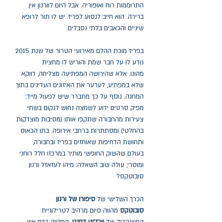
התרוממות רוח ואופוריה. אבל היום לוורנון אין
ברירה. הוא חייב לנסוע לפריז. יש לו תור לרופא
שיניים והכאבים בלתי נסבלים.
בפריז מוכת ההלם מאירועי הטרור של שנת 2015
נודע לו על חבר שמת והוריש לו מחצית
מהונו. אלא שהירושה המפתיעה מצליחה, דווקא
שלא במפתיע, לערער את האיזונים העדינים בתוך
המחנה. נוסף על כך מתברר שיש לפעול מייד:
מפיק סרטים ידוע לשמצה נחוש לנקום בשתי
צעירות מהחבורה שתקפו אותו (מסיבות מוצדקות
בהחלט!) ומסתתרות ברחבי אירופה. בתו הכאוס
ותחושת הדחיפות שאוחזים בפריז ובחבורה,
בעולם שהשוק החופשי מותיר במרכזו חלל רוחני
ומוסרי, עולה שוב השאלה: מיהו לעזאזל ורנון
סובוטקס?
הכרך השלישי של
סיפורו של ורנון
סובוטקס
מהווה סיום מרהיב לטרילוגיית