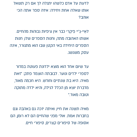
לדעת על אדם כלשהו יתגלה לך אם רק תשאל
אותו שאלה אחת ויחידה: איזה ספר אתה הכי
אוהב?
לאֵיי-גֵ'יי פִיקְרי כבר אין ציפיות גבוהות מהחיים.
אשתו האהובה מתה, וחנות הספרים שלו, חנות
הספרים היחידה באי הקטן שבו הוא מתגורר, אינה
עסק משגשג.
עד שיום אחד הוא מוצא ילדונת פעוטה במדור
לספרי ילדים ונוער. לבובתה הוצמד פתק: "זאת
מאיה. היא בת שנתיים וחודש. היא חכמה מאוד,
מדברת יוצא מן הכלל לגילה, והיא ילדה מתוקה
וטובה מאוד."
מאיה תשנה את חייו, ואיתה יזכה גם באהבה וגם
בחברות אמת. אולי מפני שהחיים הם לא רומן, הם
אסופה של סיפורים קצרים, סיפורי חיים.