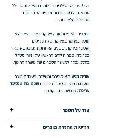
הזה! ספריה משלבים תצלומים מופלאים מהחלל
עם איורי צבע, ועובדות מדעיות עם דמויות
וסיפורים מלאי הומור.
יוסי ניר
הוא פרופסור לפיזיקה במכון ויצמן. הוא
עוסק במחקר בפיזיקה של חלקיקים
ואסטרופיזיקה, ובשנים האחרונות גם בנושא מגדר
בפיזיקה. ספר הילדים הראשון שלו,
אורי מטייל
בחלל
, נבחר למצעד הספרים של משרד החינוך.
אורית מגיע
היא סופרת ומאיירת, מעצבת מוצר
ומעצבת גרפית. ספריה לילדים
שנינו
ו
מה שנסיכה
צריכה
זכו בשבחי הביקורת.
עוד על הספר
הוצאה: כנרת זמורה דביר
מדיניות החזרת מוצרים
שנת הוצאה: מרץ 2025
עמודים: 72