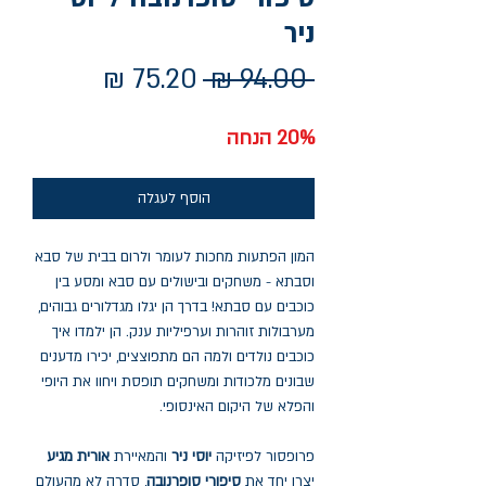
ניר
מחיר
מחיר
 ‏94.00 ‏₪ 
רגיל
מבצע
20% הנחה
הוסף לעגלה
המון הפתעות מחכות לעומר ולרום בבית של סבא
וסבתא - משחקים ובישולים עם סבא ומסע בין
כוכבים עם סבתא! בדרך הן יגלו מגדלורים גבוהים,
מערבולות זוהרות וערפיליות ענק. הן ילמדו איך
כוכבים נולדים ולמה הם מתפוצצים, יכירו מדענים
שבונים מלכודות ומשחקים תופסת ויחוו את היופי
והפלא של היקום האינסופי.
פרופסור לפיזיקה
יוסי ניר
והמאיירת
אורית מגיע
יצרו יחד את
סיפורי סופרנובה
, סדרה לא מהעולם