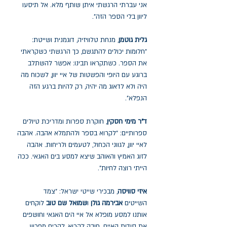
אני עברתי הרגשתי איתן שותף מלא. אל תיסעו
ליוון בלי הספר הזה".
גלית גוטמן
, מנחת טלוויזיה, דוגמנית ושייטת:
"חלומות יכולים להתגשם, כך הרגשתי כשקראתי
את הספר. כשתקראו תבינו: אפשר להשתלב
ברוגע עם היופי והפשטות של איי יוון, לשכוח מה
היה ולא לדאוג מה יהיה, רק להיות ברגע הזה
הנפלא".
ד"ר מימי חסקין
, חוקרת ספרות ומדריכת טיולים
ספרותיים: "לקרוא בספר ולהתמלא אהבה. אהבה
לאיי יוון, לגווני הכחול, לטעמים ולריחות. אהבה
לזוג האמיץ והאוהב שיצא למסע בים האגאי. ככה
הייתי רוצה לחיות".
איזי סוויסה
, מבכירי שייטי ישראל: "צמד
השייטים
אבירמה גולן
ו
שמואל שם טוב
לוקחים
אותנו למסע מופלא אל איי הים האגאי וחושפים
את סודות האיים. חובה לקרוא, להרים מפרש