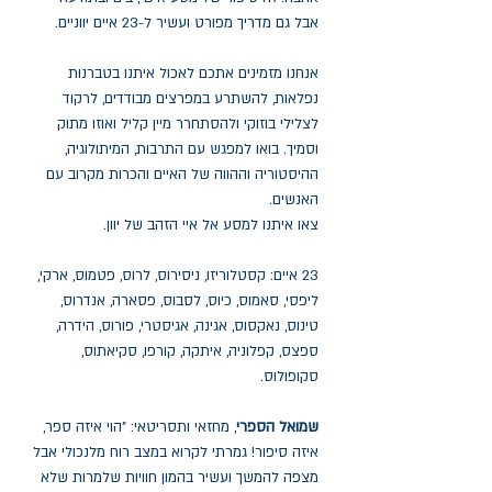
אבל גם מדריך מפורט ועשיר ל-23 איים יווניים.
אנחנו מזמינים אתכם לאכול איתנו בטברנות
נפלאות, להשתרע במפרצים מבודדים, לרקוד
לצלילי בוזוקי ולהסתחרר מיין קליל ואוזו מתוק
וסמיך. בואו למפגש עם התרבות, המיתולוגיה,
ההיסטוריה וההווה של האיים והכרות מקרוב עם
האנשים.
צאו איתנו למסע אל איי הזהב של יוון.
23 איים: קסטלוריזו, ניסירוס, לרוס, פטמוס, ארקי,
ליפסי, סאמוס, כיוס, לסבוס, פסארה, אנדרוס,
טינוס, נאקסוס, אגינה, אגיסטרי, פורוס, הידרה,
ספצס, קפלוניה, איתקה, קורפו, סקיאתוס,
סקופולוס.
שמואל הספרי
, מחזאי ותסריטאי: "הוי איזה ספר,
איזה סיפור! גמרתי לקרוא במצב רוח מלנכולי אבל
מצפה להמשך ועשיר בהמון חוויות שלמרות שלא