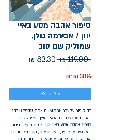
סיפור אהבה מסע באיי
יוון / אבירמה גולן,
שמוליק שם טוב
מחיר
מחיר
 ‏119.00 ‏₪ 
רגיל
מבצע
30% הנחה
אזל מהמלאי
זה סיפור על גבר אחד ואשה אחת, שהפליגו לבד
בסירת מפרש בים האגאי במשך חמש שנים.
סיפור אהבה: מסע באיי יוון
הוא סיפור על בדידות
ומפגשים מפתיעים, עצב ושמחה, קושי ויופי, והרבה
אהבה. זה סיפור של מסע אישי, בים ובתודעה