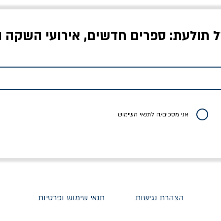
ל תולעת: ספרים חדשים, אירועי השקה ו
לדי המחר / ברטולט
שישה אויבים של חירות /
איך בעצם מלמדים עי
ברכט
ישעיה ברלין
/ עריכה: מירב שמי 
יר רגיל
מחיר מבצע
מחיר
מחיר
20% הנחה
אני מסכים/ה לתנאי השימוש
הצהרת נגישות
תנאי שימוש ופרטיות