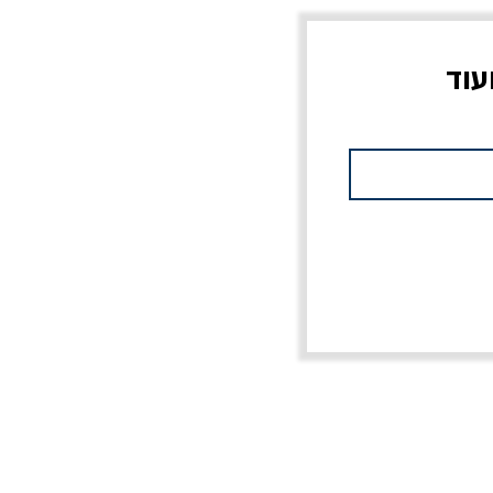
עוד
צוב?
יוליסס / ג'ימס ג'ויס
מלכוד 23 או כל שם
פרץ
מחורבן אחר / ורסנו
מחיר
מחיר רגיל
מחיר מבצע
20% הנחה