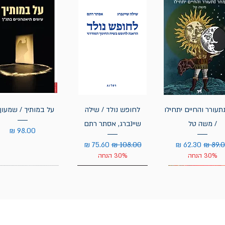
תעורר והחיים יתחילו
לחופש נולד / שילה
על במותיך / שמעון 
/ משה טל
שיינברג, אסתר רתם
מחיר
יר רגיל
מחיר מבצע
מחיר רגיל
מחיר מבצע
30% הנחה
30% הנחה