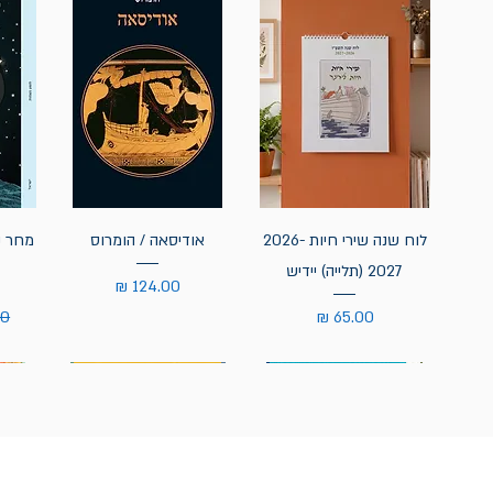
לוח שנה שירי חיות 2026-
אודיסאה / הומרוס
מחר נ
2027 (תלייה) יידיש
מחיר
מחיר
מח