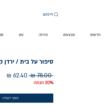
חיפוש
חדשים
מבצעים
פרוזה
עיון
ספ
סיפור על בית / ירדן ק
מחיר
מחי
 ‏78.00 ‏₪ 
רגיל
מב
20% הנחה
הוסף לעגלה