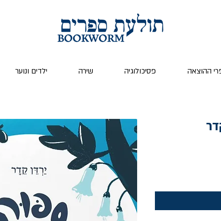
רי ההוצאה
פסיכולוגיה
שירה
ילדים ונוער
דר
ר
צע