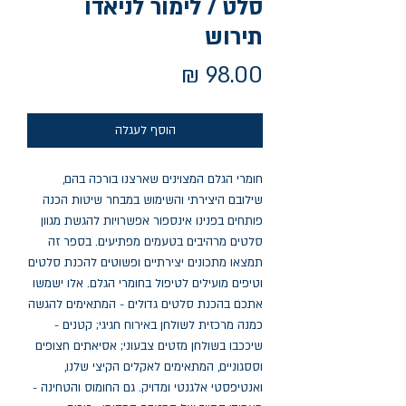
סלט / לימור לניאדו
תירוש
מחיר
הוסף לעגלה
חומרי הגלם המצוינים שארצנו בורכה בהם, 
שילובם היצירתי והשימוש במבחר שיטות הכנה 
פותחים בפנינו אינספור אפשרויות להגשת מגוון 
סלטים מרהיבים בטעמים מפתיעים. בספר זה 
תמצאו מתכונים יצירתיים ופשוטים להכנת סלטים 
וטיפים מועילים לטיפול בחומרי הגלם. אלו ישמשו 
אתכם בהכנת סלטים גדולים - המתאימים להגשה 
כמנה מרכזית לשולחן באירוח חגיגי; קטנים - 
שיככבו בשולחן מזטים צבעוני; אסיאתים חצופים 
וססגוניים, המתאימים לאקלים הקיצי שלנו, 
ואנטיפסטי אלגנטי ומדויק. גם החומוס והטחינה - 