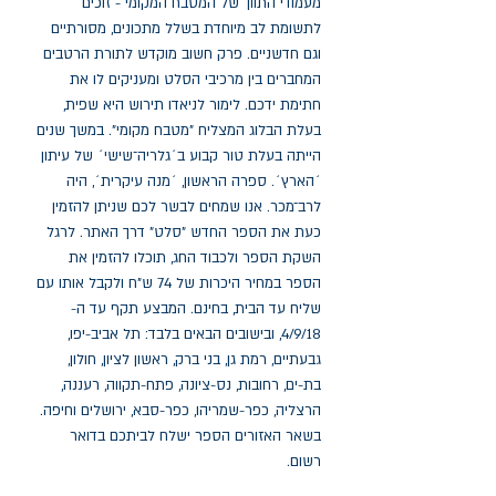
מעמודי התווך של המטבח המקומי - זוכים 
לתשומת לב מיוחדת בשלל מתכונים, מסורתיים 
וגם חדשניים. פרק חשוב מוקדש לתורת הרטבים 
המחברים בין מרכיבי הסלט ומעניקים לו את 
חתימת ידכם. לימור לניאדו תירוש היא שפית, 
בעלת הבלוג המצליח "מטבח מקומי". במשך שנים 
הייתה בעלת טור קבוע ב´גלריה־שישי´ של עיתון 
´הארץ´. ספרה הראשון, ´מנה עיקרית´, היה 
לרב־מכר. אנו שמחים לבשר לכם שניתן להזמין 
כעת את הספר החדש "סלט" דרך האתר. לרגל 
השקת הספר ולכבוד החג, תוכלו להזמין את 
הספר במחיר היכרות של 74 ש"ח ולקבל אותו עם 
שליח עד הבית, בחינם. המבצע תקף עד ה- 
4/9/18, ובישובים הבאים בלבד: תל אביב-יפו, 
גבעתיים, רמת גן, בני ברק, ראשון לציון, חולון, 
בת-ים, רחובות, נס-ציונה, פתח-תקווה, רעננה, 
הרצליה, כפר-שמריהו, כפר-סבא, ירושלים וחיפה. 
בשאר האזורים הספר ישלח לביתכם בדואר 
רשום.