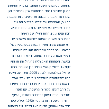
כותרות מופשטות מ"אלתור" ועד "השראה". 
להמחשת טענותיו משבץ המחבר בדבריו דוגמאות 
ממגוון תחומים נרחב. הדוגמאות אינן אקראיות, והן 
נלקחו מן האמנות המכונה פרימיטיבית, מן האמנות 
הסינית, מאמנותם של ילדים ומיצירותיהם של 
אמנים שפויים ולא-שפויים. לקורא מזומנת חוויה 
רבת פנים ועניין: חדות הגילוי של האמת 
האמנותית שאינה נשמעת לגבולות מלאכותיים, 
היא עצמה מהווה מעין התנסות בספונטניות של 
קריאה. ניכר בספר שכתיבתו נעשתה באהבה 
ובעניין והסבה למחבר שמחה, וביכולותיו הרבות 
ובגישתו הפתוחה הואמצליח להנחיל את חוויותיו 
לקוראיו. פרופ' בן-עמי שרפשטיין הוא חתן פרס 
ישראל בפילוסופיה לשנת 2005. נמנה עם מייסדי 
החוג לפילוסופיה באוניברסיטת תל אביב ועמד 
בראשו שנים רבות. ספריו ומחקריו הרבים מעידים 
על רוחב דעתו ומקוריות מחשבתו. עם ספריו 
בעברית נמנים: האמן בתרבויות העולם (1970); 
החוויה המיסטית; תרבות סין (1972); פילוסופים 
כבני אדם (1984); טבעה האוניברסלי של האמנות