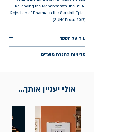
הספר Re-ending the Mahabharata; the
Rejection of Dharma in the Sanskrit Epic .
(SUNY Press, 2017)
עוד על הספר
הוצאה: למדא
מדיניות החזרת מוצרים
שנת הוצאה: 2024
עמודים: 735
החלפות יתאפשרו בתוך חודש מיום הקנייה
בכתובת מלכי ישראל 9, תל אביב. יש
להציג חשבונית / מייל אסמכתא בלבד.
אולי יעניין אותך...