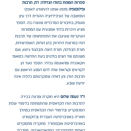
ספרות המופת בהודו הגדולה: דת, תרבות
ופילוסופיה
מזמין אותנו להתוודע לאופקי
המחשבה של הציביליזציה ההודית דרך עיון
מעמיק בחיבורים המרכזיים שנוצרו בה. הספר
מציע היכרות בלתי אמצעית עם המסורות
העיקריות שעיצבו את התפתחותה של תרבות
הודו במרוצת הדורות, בהן הודות, האופנישדות,
תורת הבודהה, תורת היוגה והבהגוד-גיטא, ועם
משנתם של הוגים בולטים בעת החדשה כסואמי
ויוקאננדה ומהאטמה גנדהי. הספר נועד הן
לקוראים וקוראות שזה להם המגע הראשון עם
תרבות הודו, והן לאלה שסקרנותם כלפיה אינה
יודעת שובע.
ד"ר נעמה שלום
היא חוקרת ומרצה בכירה
לתרבות הודו הקלאסית שהתמחתה בלימודי שפת
הסנסקריט ובלימודי הודו הקלאסית במהלך
תאריה באוניברסיטה העברית ובדוקטורט
באוניברסיטת אוקספורד. מחקריה מתמקדים
באפוס הסנסקריטי, המהאבהארטה. מחברת