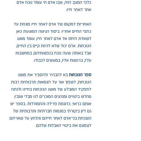
כלפי המצב הזה, שבו אדם חי עומד נוכח אדם
אחר לאחר חייו.
האחריות למקומו של אדם לאחר חייו מונחת על
כתפי החיים אחריו. ביסוד הגישה המוצעת כאן
לשאלת היחס אל אדם לאחר חייו, עומד מושג
הנוכחות. אדם יכול שלא להיות קיים בין החיים,
אבל באותה שעה נוכח בנפשותיהם, במחשבות
עליו, ברגשות אליו, במעשים לכבודו.
ספר הנוכחות
בא להבהיר ולהסביר את מושג
הנוכחות, לשפוך אור על דוגמאות תרבותיות רבות
לתפקיד המובלע של מושג הנוכחות בחיינו ולנתח
מחדש ביטויים ומנהגים המוכרים לנו מבלי שנבין
אותם כראוי, כדוגמת פרידה והתמודדות. בספר יש
גם דיון ביקורתי במגמות חברתיות ותרבותיות של
השכחת בני־אדם לאחר חייהם והלחץ על שאריהם
לצמצם את ביטויי האבלות שלהם.